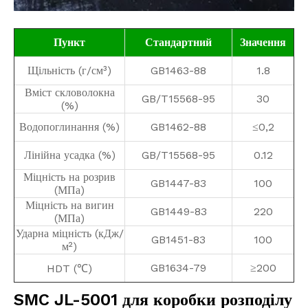
Пункт
Стандартний
Значення
Щільність (г/см³)
GB1463-88
1.8
Вміст скловолокна
GB/T15568-95
30
(%)
Водопоглинання (%)
GB1462-88
≤0,2
Лінійна усадка (%)
GB/T15568-95
0.12
Міцність на розрив
GB1447-83
100
(МПа)
Міцність на вигин
GB1449-83
220
(МПа)
Ударна міцність (кДж/
GB1451-83
100
м²)
GB1634-79
≥200
HDT (℃)
SMC JL-5001 для коробки розподілу