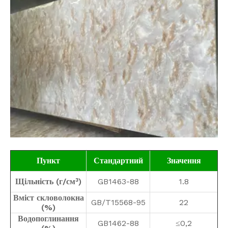
Пункт
Стандартний
Значення
Щільність (г/см³)
GB1463-88
1.8
Вміст скловолокна
GB/T15568-95
22
(%)
Водопоглинання
GB1462-88
≤0,2