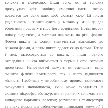
волокна в поверхню. Після того, як ці волокна
просунуться крізь глибину смоляної пасти, зверху
додається ще один шар, щоб скласти скло. Ці листи
ущільнюють і завантажують у мотальну машину для
зберігання продукту в міру його дозрівання. Потім несучу
плівку видаляють, а матеріал нарізають на різні форми.
Форма шихти та форми визначається відповідно до
бажаної форми, а потім шихта додається до форми. Тепло
і тиск застосовуються до шихти, і після повного
затвердіння шихта виймається з форми і стає готовим
продуктом. Наповнювачі можуть як зменшити вагу,
змінити фізичні властивості, так і часто підвищити
міцність. Проблеми у виробничому процесі включають
змочування наповнювача, який може складатися зі
скляних мікросфер або акуратно вирівняних волокон, а не
випадково нарізаних волокон; регулювання температури
та тиску форми для забезпечення правильної геометрії; і