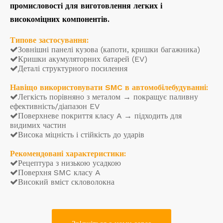
промисловості для виготовлення легких і
високоміцних компонентів.
Типове застосування:
Зовнішні панелі кузова (капоти, кришки багажника)

Кришки акумуляторних батарей (EV)

Деталі структурного посилення

Навіщо використовувати SMC в автомобілебудуванні:
Легкість порівняно з металом → покращує паливну

ефективність/діапазон EV
Поверхневе покриття класу A → підходить для

видимих ​​частин
Висока міцність і стійкість до ударів

Рекомендовані характеристики:
Рецептура з низькою усадкою

Поверхня SMC класу A

Високий вміст скловолокна
