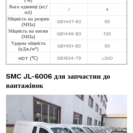
(%)
Вага одиниці (кг/
/
4
м2)
Міцність на розрив
GB1447-83
55
(МПа)
Міцність на вигин
GB1449-83
120
(МПа)
Ударна міцність
GB1451-83
50
(кДж/м²)
GB1634-79
≥200
HDT (℃)
SMC JL-6006 для запчастин до
вантажівок