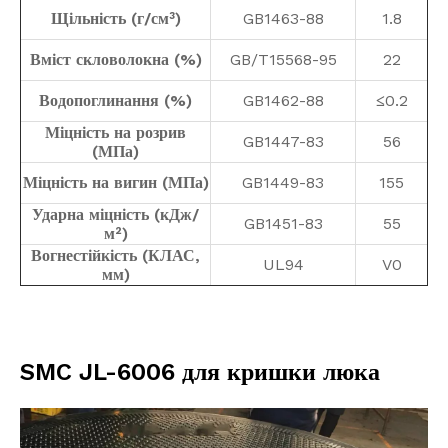
Щільність (г/см³)
GB1463-88
1.8
Вміст скловолокна (%)
GB/T15568-95
22
Водопоглинання (%)
GB1462-88
0.2
≤
Міцність на розрив
GB1447-83
56
(МПа)
Міцність на вигин (МПа)
GB1449-83
155
Ударна міцність (кДж/
GB1451-83
55
м²)
Вогнестійкість (КЛАС,
UL94
V0
мм)
SMC JL-6006 для кришки люка