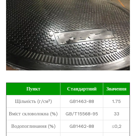
Пункт
Стандартний
Значення
Щільність (г/см³)
GB1463-88
1.75
Вміст скловолокна (%)
GB/T15568-95
33
Водопоглинання (%)
GB1462-88
≤0,2