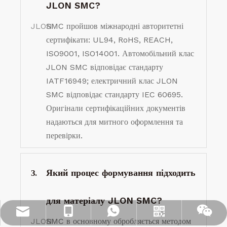
JLON SMC?
JLON
SMC пройшов міжнародні авторитетні
сертифікати: UL94, RoHS, REACH,
ISO9001, ISO14001. Автомобільний клас
JLON SMC відповідає стандарту
IATF16949; електричний клас JLON
SMC відповідає стандарту IEC 60695.
Оригінали сертифікаційних документів
надаються для митного оформлення та
перевірки.
Який процес формування підходить
З.
для матеріалу JLON SMC?
info@jloncomposite.com
+86 19306129712
+86 19306129712
WhatsApp
Wechat
JLON
SMC в основному обробляється методом