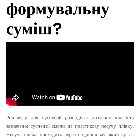
формувальну
суміш?
Резервуар для суспензії розподіляє дозовану кількість
зазначеної суспензії смоли на пластикову несучу плівку.
Несуча плівка проходить через подрібнювач, який врізає