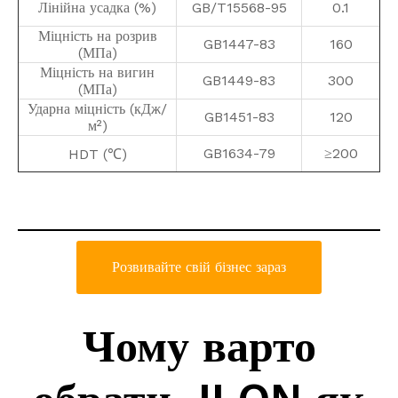
Лінійна усадка (%)
GB/T15568-95
0.1
Міцність на розрив
GB1447-83
160
(МПа)
Міцність на вигин
GB1449-83
300
(МПа)
Ударна міцність (кДж/
GB1451-83
120
м²)
GB1634-79
≥200
HDT (℃)
Розвивайте свій бізнес зараз
Чому варто