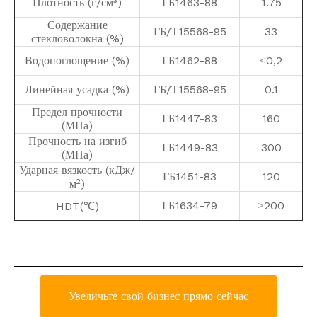
Плотность (г/см³)
ГБ1463-88
1.75
Содержание
ГБ/Т15568-95
33
стекловолокна (%)
Водопоглощение (%)
ГБ1462-88
≤0,2
Линейная усадка (%)
ГБ/Т15568-95
0.1
Предел прочности
ГБ1447-83
160
(МПа)
Прочность на изгиб
ГБ1449-83
300
(МПа)
Ударная вязкость (кДж/
ГБ1451-83
120
м²)
ГБ1634-79
≥200
HDT(℃)
Увеличьте свой бизнес прямо сейчас