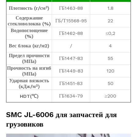
Плотность (г/см³)
ГБ1463-88
1.8
Содержание
ГБ/Т15568-95
22
стекловолокна (%)
Водопоглощение
ГБ1462-88
≤0,2
(%)
Вес блока (кг/м2)
/
4
Предел прочности
ГБ1447-83
55
(МПа)
Прочность на изгиб
ГБ1449-83
120
(МПа)
Ударная вязкость
ГБ1451-83
50
(кДж/м²)
ГБ1634-79
≥200
HDT(℃)
SMC JL-6006 для запчастей для
грузовиков