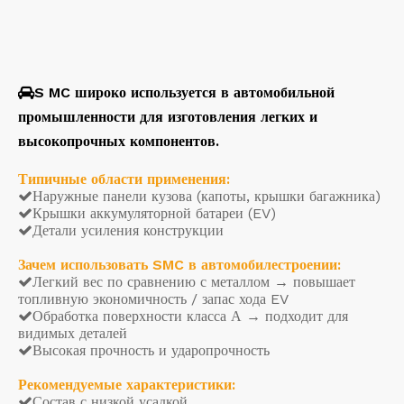
S
MC широко используется в автомобильной

промышленности для изготовления легких и
высокопрочных компонентов.
Типичные области применения:
Наружные панели кузова (капоты, крышки багажника)

Крышки аккумуляторной батареи (EV)

Детали усиления конструкции

Зачем использовать SMC в автомобилестроении:
Легкий вес по сравнению с металлом → повышает

топливную экономичность / запас хода EV
Обработка поверхности класса А → подходит для

видимых деталей
Высокая прочность и ударопрочность

Рекомендуемые характеристики:
Состав с низкой усадкой
