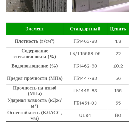
Элемент
Стандартный
Ценить
Плотность (г/см³)
ГБ1463-88
1.8
Содержание
ГБ/Т15568-95
22
стекловолокна (%)
Водопоглощение (%)
ГБ1462-88
0.2
≤
Предел прочности (МПа)
ГБ1447-83
56
Прочность на изгиб
ГБ1449-83
155
(МПа)
Ударная вязкость (кДж/
ГБ1451-83
55
м²)
Огнестойкость (КЛАСС,
UL94
В0
мм)