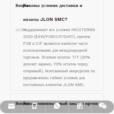
Каковы условия доставки и
Вопрос:
оплаты JLON SMC?
JLON
поддерживает все условия INCOTERMS
2020 (EXW/FOB/CIF/DAP/), причем
FOB и CIF являются наиболее часто
используемыми для международной
торговли. Условия оплаты: T/T (30%
депозит заранее, 70% остаток перед
отправкой), безотзывный аккредитив по
предъявлении; гибкие условия для
постоянных клиентов JLON SMC.
Каков минимальный заказ и время
Вопрос:
info@jloncomposite.com
+86 19306129712
+86 19306129712
WhatsApp
Вичат