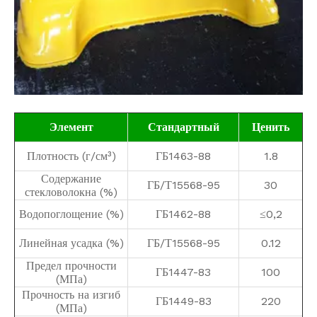
Элемент
Стандартный
Ценить
Плотность (г/см³)
ГБ1463-88
1.8
Содержание
ГБ/Т15568-95
30
стекловолокна (%)
Водопоглощение (%)
ГБ1462-88
≤0,2
Линейная усадка (%)
ГБ/Т15568-95
0.12
Предел прочности
ГБ1447-83
100
(МПа)
Прочность на изгиб
ГБ1449-83
220
(МПа)