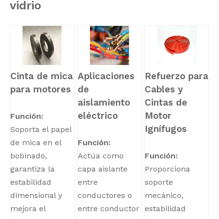
vidrio
Cinta de mica
Aplicaciones
Refuerzo para
para motores
de
Cables y
aislamiento
Cintas de
eléctrico
Motor
Función:
Ignífugos
Soporta el papel
de mica en el
Función:
bobinado,
Actúa como
Función:
garantiza la
capa aislante
Proporciona
estabilidad
entre
soporte
dimensional y
conductores o
mecánico,
mejora el
entre conductor
estabilidad