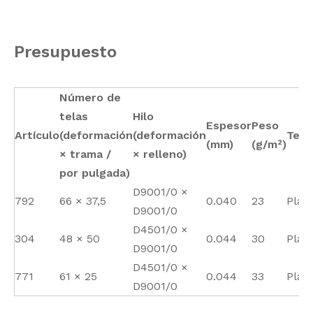
Presupuesto
Número de
telas
Hilo
Espesor
Peso
Artículo
(deformación
(deformación
Teje
(mm)
(g/m²)
× trama /
× relleno)
por pulgada)
D9001/0 ×
792
66 × 37,5
0.040
23
Plan
D9001/0
D4501/0 ×
304
48 × 50
0.044
30
Plan
D9001/0
D4501/0 ×
771
61 × 25
0.044
33
Plan
D9001/0