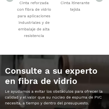
Cinta reforzada
Cinta itinerante
Tela
con fibra de vidrio
tejida
v
para aplicaciones
c
industriales y de
embalaje de alta
resistencia
Consulte a su experto
en fibra de vidrio
Le ayudamos a evitar los obstáculos para ofrecer la
calidad y el valor que su núcleo de espuma de PVC
necesita, a tiempo y dentro del presupuesto.