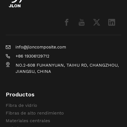
info@jloncomposite.com
+86 19306129712
NO.2-608 FUHANYUAN, TAIHU RD, CHANGZHOU,
JIANGSU, CHINA
Productos
Fibra de vidrio
Fibras de alto rendimiento
Materiales centrales