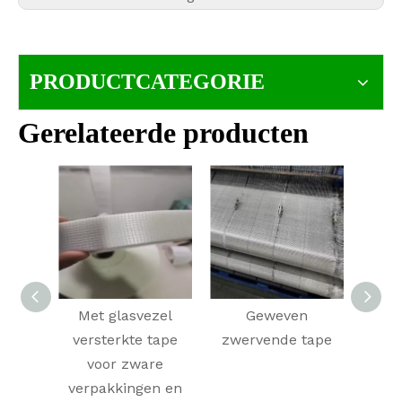
PRODUCTCATEGORIE
Gerelateerde producten
Met glasvezel
Geweven
Glasv
versterkte tape
zwervende tape
c
voor zware
verpakkingen en