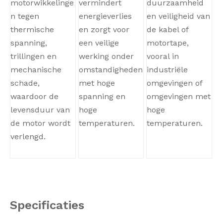
motorwikkelinge
vermindert
duurzaamheid
n tegen
energieverlies
en veiligheid van
thermische
en zorgt voor
de kabel of
spanning,
een veilige
motortape,
trillingen en
werking onder
vooral in
mechanische
omstandigheden
industriële
schade,
met hoge
omgevingen of
waardoor de
spanning en
omgevingen met
levensduur van
hoge
hoge
de motor wordt
temperaturen.
temperaturen.
verlengd.
Specificaties