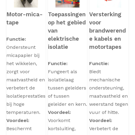
Motor-mica-
Toepassingen
Versterking
tape
op het gebied
voor
van
brandwerend
elektrische
e kabels en
Functie:
isolatie
motortapes
Ondersteunt
micapapier bij
het wikkelen,
Functie:
Functie:
zorgt voor
Fungeert als
Biedt
maatvastheid en
isolatielaag
mechanische
verbetert de
tussen geleiders
ondersteuning,
isolatieprestaties
of tussen
maatvastheid en
bij hoge
geleider en kern.
weerstand tegen
temperaturen.
Voordeel:
vuur of hitte.
Voordeel:
Voorkomt
Voordeel:
Beschermt
kortsluiting,
Verbetert de