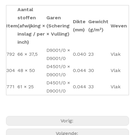
Aantal
stoffen
Garen
Dikte
Gewicht
Item
(afwijking ×
(Schering
Weven
(mm)
(g/m²)
inslag / per
× Vulling)
inch)
D9001/0 ×
792
66 × 37,5
0.040
23
Vlak
D9001/0
D4501/0 ×
304
48 × 50
0.044
30
Vlak
D9001/0
D4501/0 ×
771
61 × 25
0.044
33
Vlak
D9001/0
Vorig:
Volgende: