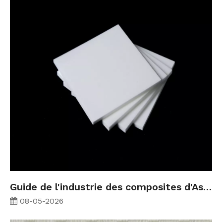
Guide de l'industrie des composites d'Asie du Sud-Est 2026 : fibre de verre, fibre de carbone et matériaux de base
08-05-2026