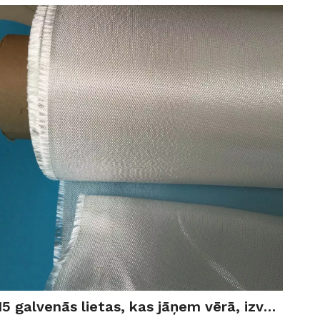
15 galvenās lietas, kas jāņem vērā, izvēloties sērfošanas dēļa stikla šķiedras auduma piegādātāju