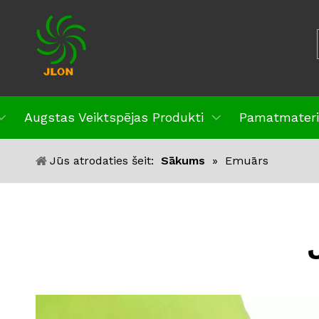
Augstas Veiktspējas Produkti
Pamatmateri
Jūs atrodaties šeit:
Sākums
»
Emuārs