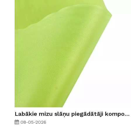
Labākie mizu slāņu piegādātāji kompozītmateriālu ražošanai 2026. gadā
08-05-2026