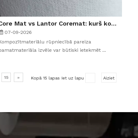
Core Mat vs Lantor Coremat: kurš kompozītmateriāls ir piemērots jūsu FRP projektam?
07-09-2026
Kompozītmateriālu rūpniecībā pareiza
pamatmateriāla izvēle var būtiski ietekmēt ...
15
»
Kopā 15 lapas Iet uz lapu
Aiziet