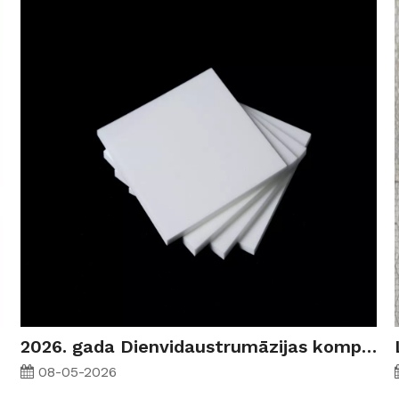
2026. gada Dienvidaustrumāzijas kompozītmateriālu nozares ceļvedis: stikla šķiedra, oglekļa šķiedra un pamatmateriāli
08-05-2026