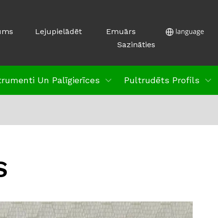
ums
Lejupielādēt
Emuārs
Sazināties
trumenti Un Palīgierīces
Pultrudēts Profils
S