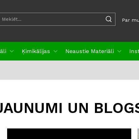
Par m
āli
Ķimikālijas
Neaustie Materiāli
Ins
JAUNUMI UN BLOG