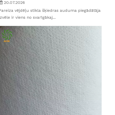
20.07.2026
Pareiza vējdēļu stikla šķiedras auduma piegādātāja
izvēle ir viens no svarīgākaj...