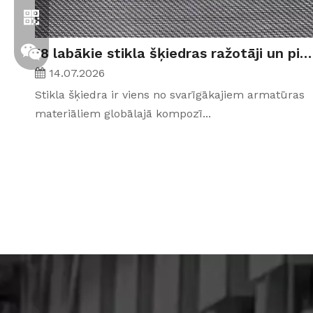
18 labākie stikla šķiedras ražotāji un piegādātāji Indijā (2026)
14.07.2026
Stikla šķiedra ir viens no svarīgākajiem armatūras
materiāliem globālajā kompozī...
Whatsapp
Wechat