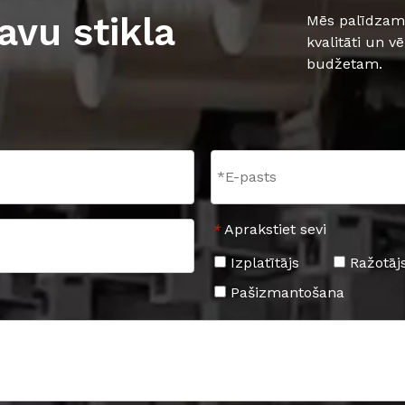
avu stikla
Mēs palīdzam 
kvalitāti un v
budžetam.
Aprakstiet sevi
*
Izplatītājs
Ražotāj
Pašizmantošana