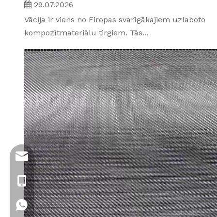
29.07.2026
Vācija ir viens no Eiropas svarīgākajiem uzlaboto
kompozītmateriālu tirgiem. Tās...
info@jloncomposite.com
+86 19306129712
+86 19306129712