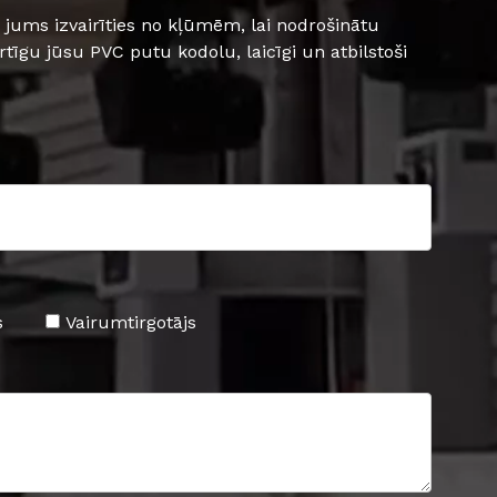
jums izvairīties no kļūmēm, lai nodrošinātu
ērtīgu jūsu PVC putu kodolu, laicīgi un atbilstoši
s
Vairumtirgotājs