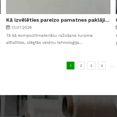
Kā izvēlēties pareizo pamatnes paklājiņu vakuuma infūzijai un RTM apstrādei
13.07.2026
Tā kā kompozītmateriālu ražošana turpina
attīstīties, slēgtās veidņu tehnoloģija...
1
2
3
4
...