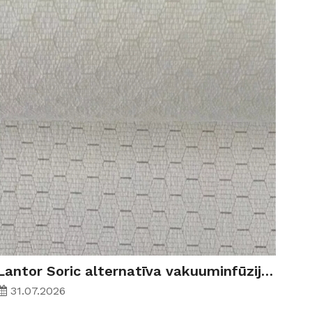
Lantor Soric alternatīva vakuuminfūzijai un RTM: 2026. gada atlases rokasgrāmata
31.07.2026