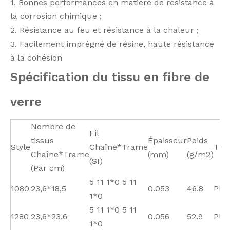
1. Bonnes performances en matière de résistance à
la corrosion chimique ;
2. Résistance au feu et résistance à la chaleur ;
3. Facilement imprégné de résine, haute résistance
à la cohésion
Spécification du tissu en fibre de
verre
Nombre de
Fil
tissus
Épaisseur
Poids
Style
Chaîne*Trame
Tiss
Chaîne*Trame
(mm)
(g/m2)
(SI)
(Par cm)
5 11 1*0 5 11
1080
23,6*18,5
0.053
46.8
Plai
1*0
5 11 1*0 5 11
1280
23,6*23,6
0.056
52.9
Plai
1*0