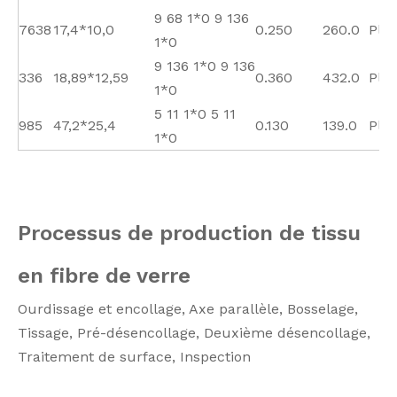
9 68 1*0 9 136
7638
17,4*10,0
0.250
260.0
Plai
1*0
9 136 1*0 9 136
336
18,89*12,59
0.360
432.0
Plai
1*0
5 11 1*0 5 11
985
47,2*25,4
0.130
139.0
Plai
1*0
Processus de production de tissu
en fibre de verre
Ourdissage et encollage, Axe parallèle, Bosselage,
Tissage, Pré-désencollage, Deuxième désencollage,
Traitement de surface, Inspection