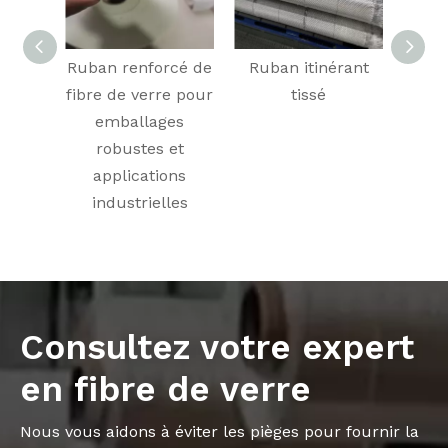
Ruban renforcé de
Ruban itinérant
Tiss
fibre de verre pour
tissé
v
emballages
l
robustes et
é
applications
industrielles
Consultez votre expert
en fibre de verre
Nous vous aidons à éviter les pièges pour fournir la