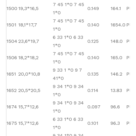
7 45 1*0 7 45
1500
19,3*16,5
0.149
164.1
Plai
1*0
7 45 1*0 7 45
1501
18,1*17,7
0.140
1654.0
Plai
1*0
6 33 1*0 6 33
1504
23,6*19,7
0.125
148.0
Plai
1*0
7 45 1*0 7 45
1506
18,2*18,2
0.140
165.0
Plai
1*0
9 33 1 *0 9 7
1651
20,0*10,8
0.135
146.2
Plai
41*0
9 34 1*0 9 34
1652
20,5*20,5
0.114
13.83
Plai
1*0
9 34 1*0 9 34
1674
15,7*12,6
0.097
96.6
Plai
1*0
6 33 1*0 6 33
1675
15,7*12,6
0.101
96.3
Plai
1*0
9 34 1*0 9 34