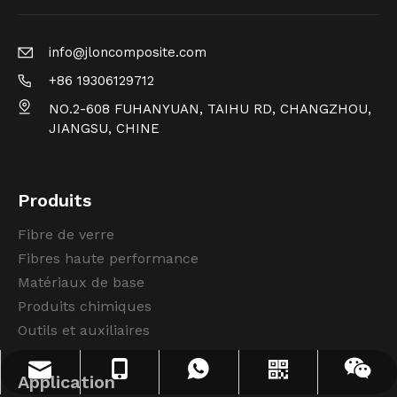
info@jloncomposite.com
+86 19306129712
NO.2-608 FUHANYUAN, TAIHU RD, CHANGZHOU,
JIANGSU, CHINE
Produits
Fibre de verre
Fibres haute performance
Matériaux de base
Produits chimiques
Outils et auxiliaires
info@jloncomposite.com
+86 19306129712
+86 19306129712
WhatsApp
Wechat
Application