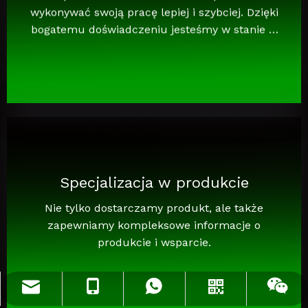
wykonywać swoją pracę lepiej i szybciej. Dzięki
bogatemu doświadczeniu jesteśmy w stanie w
pełni zrozumieć Twoje potrzeby i zapewnić Ci
odpowiednie rozwiązanie.
Specjalizacja w produkcie
Nie tylko dostarczamy produkt, ale także
zapewniamy kompleksowe informacje o
produkcie i wsparcie.
info@jloncomposite.com
+86 19306129712
+86 19306129712
Whatsapp
Wechat