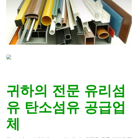
귀하의 전문 유리섬
유 탄소섬유 공급업
체