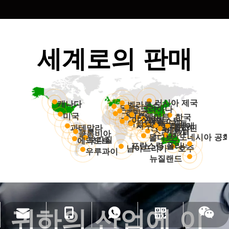
세계로의 판매
러시아 제국
캐나다
벨라루스
독일
우크라이나
칠면조
그리스
미국
쿠웨이트
한국
이란
이스라엘
파키스탄
이집트
아랍에미리트
사우디아라비아
방글라데시
인도
태국
과테말라
필리핀
베트남
스리랑카
콜롬비아
인도네시아 공
몰디브
브라질
에콰도르
프랑스령 폴리네시아
호주
남아프리카
우루과이
뉴질랜드
귀하의 산업에 이
info@jloncomposite.com
+86 19306129712
+86 19306129712
왓츠앱
위챗