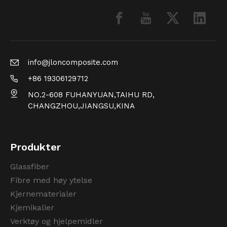
info@jloncomposite.com
+86 19306129712
NO.2-608 FUHANYUAN,TAIHU RD,
CHANGZHOU,JIANGSU,KINA
Produkter
Glassfiber
Fibre med høy ytelse
Kjernematerialer
Kjemikalier
Verktøy og hjelpemidler