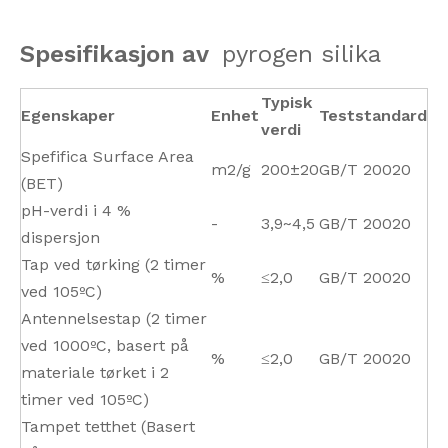
Spesifikasjon av
pyrogen silika
Typisk
Egenskaper
Enhet
Teststandard
verdi
Spefifica Surface Area
m2/g
200±20
GB/T 20020
(BET)
pH-verdi i 4 %
-
3,9~4,5
GB/T 20020
dispersjon
Tap ved tørking (2 timer
%
≤2,0
GB/T 20020
ved 105ºC)
Antennelsestap (2 timer
ved 1000ºC, basert på
%
≤2,0
GB/T 20020
materiale tørket i 2
timer ved 105ºC)
Tampet tetthet (Basert