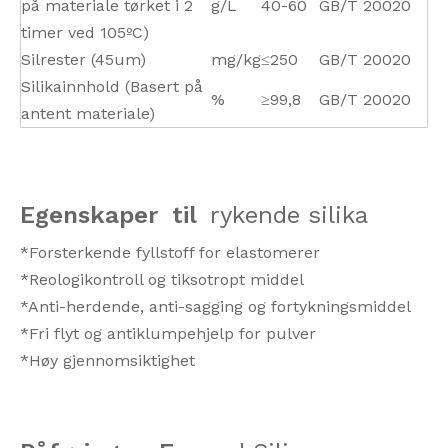
på materiale tørket i 2
g/L
40-60
GB/T 20020
timer ved 105ºC)
Silrester (45um)
mg/kg
≤250
GB/T 20020
Silikainnhold (Basert på
%
≥99,8
GB/T 20020
antent materiale)
Egenskaper
til
rykende silika
*Forsterkende fyllstoff for elastomerer
*Reologikontroll og tiksotropt middel
*Anti-herdende, anti-sagging og fortykningsmiddel
*Fri flyt og antiklumpehjelp for pulver
*Høy gjennomsiktighet