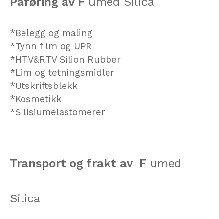
Påføring av F
umed Silica
*Belegg og maling
*Tynn film og UPR
*HTV&RTV Silion Rubber
*Lim og tetningsmidler
*Utskriftsblekk
*Kosmetikk
*Silisiumelastomerer
Transport og frakt av
F
umed
Silica