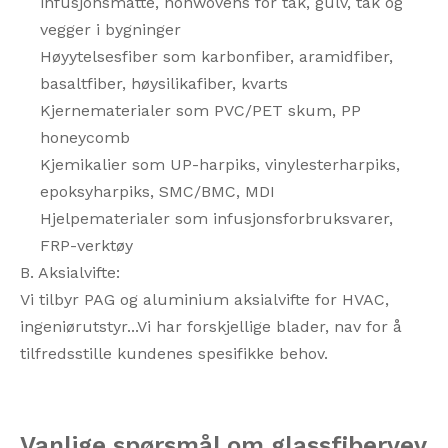
infusjonsmatte, nonwovens for tak, gulv, tak og
vegger i bygninger
Høyytelsesfiber som karbonfiber, aramidfiber,
basaltfiber, høysilikafiber, kvarts
Kjernematerialer som PVC/PET skum, PP
honeycomb
Kjemikalier som UP-harpiks, vinylesterharpiks,
epoksyharpiks, SMC/BMC, MDI
Hjelpematerialer som infusjonsforbruksvarer,
FRP-verktøy
B. Aksialvifte:
Vi tilbyr PAG og aluminium aksialvifte for HVAC,
ingeniørutstyr...Vi har forskjellige blader, nav for å
tilfredsstille kundenes spesifikke behov.
Vanlige spørsmål om glassfibervev