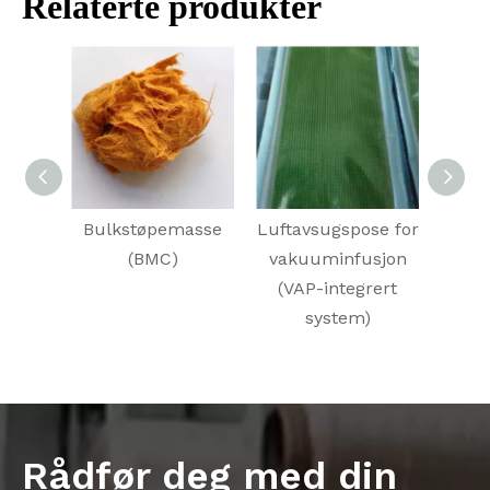
Relaterte produkter
Bulkstøpemasse
Luftavsugspose for
Epo
(BMC)
vakuuminfusjon
(VAP-integrert
system)
Rådfør deg med din