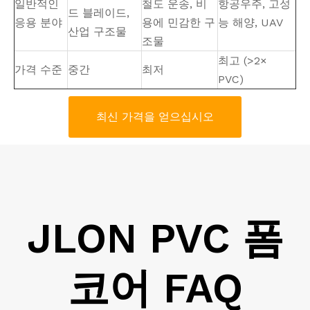
일반적인
철도 운송, 비
항공우주, 고성
드 블레이드,
응용 분야
용에 민감한 구
능 해양, UAV
산업 구조물
조물
최고 (>2×
가격 수준
중간
최저
PVC)
최신 가격을 얻으십시오
JLON PVC 폼
코어 FAQ