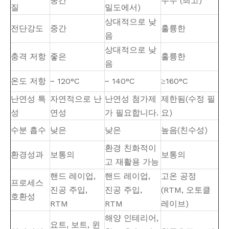
중간
우수 (최고)
질
밀도에서)
상대적으로 낮
전단강도
중간
훌륭한
음
상대적으로 낮
충격 저항
좋은
훌륭한
음
온도 저항
~ 120°C
~ 140°C
≥160°C
난연성 특
자연적으로 난
난연성 첨가제
제한됨(수정 필
성
연성
가 필요합니다.
요)
수분 흡수
낮은
낮은
높음(친수성)
환경 친화적이
환경성과
보통의
보통의
고 재활용 가능
핸드 레이업,
핸드 레이업,
고온 공정
프로세스
진공 주입,
진공 주입,
(RTM, 오토클
호환성
RTM
RTM
레이브)
해양 인테리어,
요트, 보트, 윈