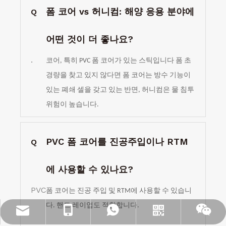
폼 코어 vs 허니컴: 해양 응용 분야에
Q
어떤 것이 더 좋나요?
.
코어, 특히 PVC 폼 코어가 있는 스틱입니다
폼
초
경량을 찾고 있지 않다면 폼 코어는 방수 기능이
있는 폐쇄 셀을 갖고 있는 반면, 허니컴은 물 침투
위험이 높습니다.
PVC 폼 코어를 진공주입이나 RTM
Q
에 사용할 수 있나요?
PVC
폼 코어는 진공 주입 및 RTM에 사용할 수 있습니
다. 핸드 레이업도 적합합니다.
info@jloncomposite.com
+86 19306129712
+86 19306129712
왓츠앱
위챗