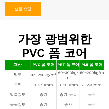
샘플 요청
가장 광범위한
PVC 폼 코어
재산
PVC 폼 코어
PET 폼 코어
PMI 폼 코어
60~300kg/
50~200kg/m
밀도
45~250kg/m³
m³
³
두께
1~250mm
3~200mm
3~200mm
압축강도
중간
중간-높음
높은
굴곡강도
중간
중간
높은