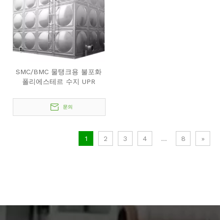
SMC/BMC 물탱크용 불포화
폴리에스테르 수지 UPR
문의
1
2
3
4
...
8
»