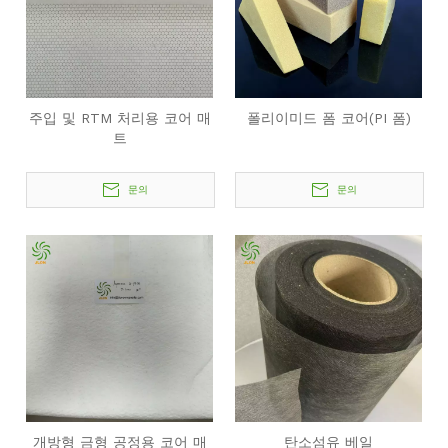
주입 및 RTM 처리용 코어 매
폴리이미드 폼 코어(PI 폼)
트
문의
문의
개방형 금형 공정용 코어 매
탄소섬유 베일