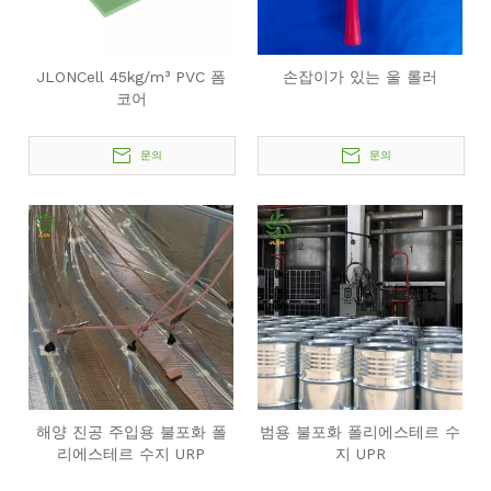
JLONCell 45kg/m³ PVC 폼
손잡이가 있는 울 롤러
코어
문의
문의
해양 진공 주입용 불포화 폴
범용 불포화 폴리에스테르 수
리에스테르 수지 URP
지 UPR