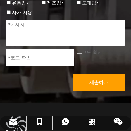
유통업체
제조업체
도매업체
자가 사용
제출하다
info@jloncomposite.com
+86 19306129712
+86 19306129712
왓츠앱
위챗