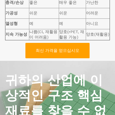
충격/손상
좋은
매우 좋은
가난한
가공성
쉬운
쉬운
어려운
열성형
예
예
아니요
나쁨(Cl, 재활용
양호(rPET, 재
지속 가능성
양호(재활용)
이 어려움)
활용 가능)
최신 가격을 얻으십시오
귀하의 산업에 이
상적인 구조 핵심
재료를 찾을 수 없