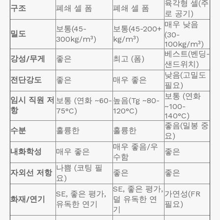
육각형 셀(주
구조
폐쇄 셀 폼
폐쇄 셀 폼
로 공기)
매우 낮음
보통(45-
보통(45-200+
밀도
(30-
300kg/m³)
kg/m³)
100kg/m³)
베스트(벤딩-
강성/무게
좋은
최고 (폼)
샌드위치)
낮음(고밀도
전단강도
좋은
매우 좋은
필요)
보통 (연화
임시 직원 저
보통 (연화 ~60-
높음(Tg ~80-
~100-
항
75°C)
120°C)
140°C)
좋음(밀봉 중
수분
훌륭한
훌륭한
요)
매우 좋음/우
내화학성
매우 좋은
좋은
수함
나쁨 (코팅 필
자외선 저항
좋은
좋은
요)
SE, 좋은 평가,
SE, 좋은 평가,
가연성(FR
화재/연기
덜 유독한 연
유독한 연기
필요)
기