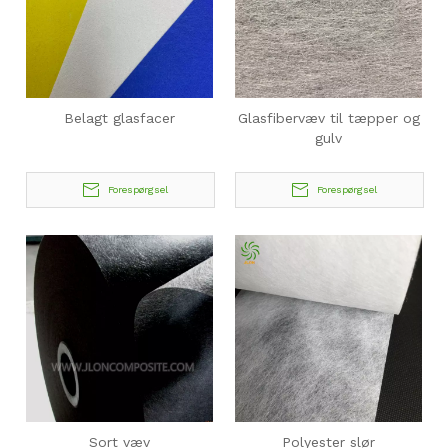
Belagt glasfacer
Glasfibervæv til tæpper og
gulv
Forespørgsel
Forespørgsel
Sort væv
Polyester slør