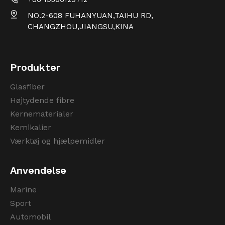
NO.2-608 FUHANYUAN,TAIHU RD,
CHANGZHOU,JIANGSU,KINA
Produkter
Glasfiber
Højtydende fibre
Kernematerialer
Kemikalier
Værktøj og hjælpemidler
Anvendelse
Marine
Sport
Automobil