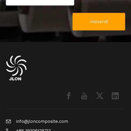
Indsend
info@jloncomposite.com
+86 19306129712