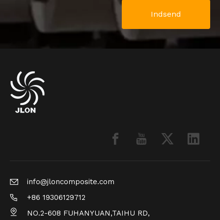
Indsend
info@jloncomposite.com
+86 19306129712
NO.2-608 FUHANYUAN,TAIHU RD,