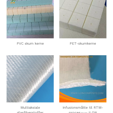
PVC skum kerne
PET-skumkerne
Multiaksiale
Infusionsmåtte til RTM-
glasfiberstoffer
proces——JLON