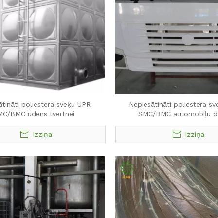
ātināti poliestera sveķu UPR
Nepiesātināti poliestera s
MC/BMC ūdens tvertnei
SMC/BMC automobiļu d
Izziņa
Izziņa