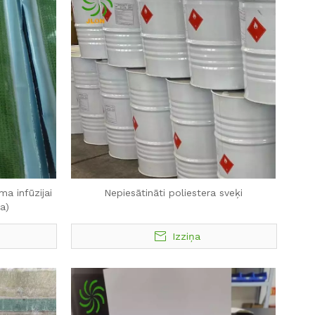
a infūzijai
Nepiesātināti poliestera sveķi
a)
Izziņa