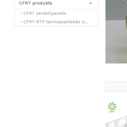
CFRT produkts
CFRT sendvičpanelis
CFRT-RTP termoplastiskās UD lentes pastiprinātai