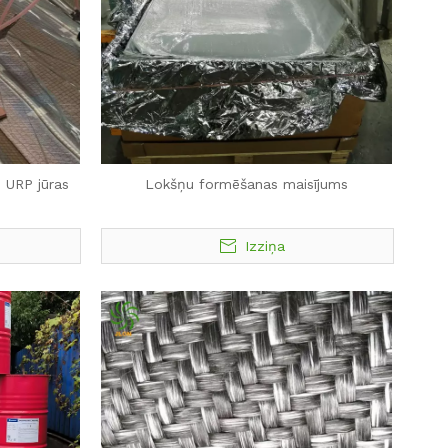
u URP jūras
Lokšņu formēšanas maisījums
Izziņa