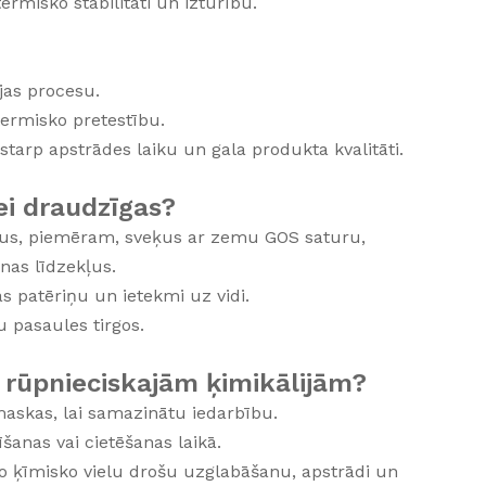
rmisko stabilitāti un izturību.
ijas procesu.
ermisko pretestību.
tarp apstrādes laiku un gala produkta kvalitāti.
ei draudzīgas?
umus, piemēram, sveķus ar zemu GOS saturu,
nas līdzekļus.
as patēriņu un ietekmi uz vidi.
 pasaules tirgos.
r rūpnieciskajām ķimikālijām?
 maskas, lai samazinātu iedarbību.
īšanas vai cietēšanas laikā.
o ķīmisko vielu drošu uzglabāšanu, apstrādi un