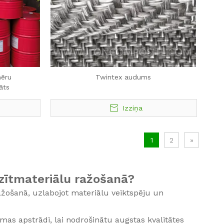
mēru
Twintex audums
āts
Izziņa
1
2
»
zītmateriālu ražošanā?
žošanā, uzlabojot materiālu veiktspēju un
smas apstrādi, lai nodrošinātu augstas kvalitātes