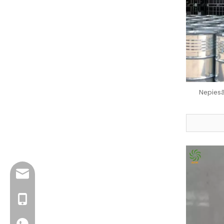
Nepiesā
info@jloncomposite.com
+86 19306129712