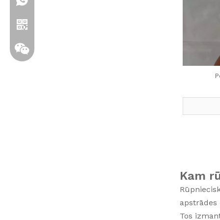
+86 19306129712
P
Whatsapp
Wechat
Kam rū
Rūpniecisk
apstrādes e
Tos izmant