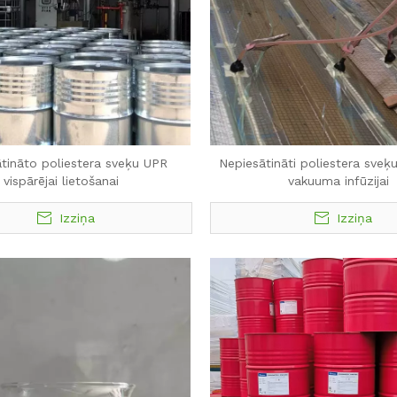
tināto poliestera sveķu UPR
Nepiesātināti poliestera sveķ
vispārējai lietošanai
vakuuma infūzijai
Izziņa
Izziņa