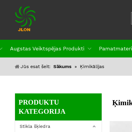
Augstas Veiktspējas Produkti
Pamatmateri
Jūs esat šeit:
Sākums
»
Ķimikālijas
PRODUKTU
Ķimik
KATEGORIJA
Stikla šķiedra