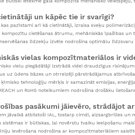
le būtiski ietekmē gala kompozīta mehānisko veiktspēju, te
cietinātāji un kāpēc tie ir svarīgi?
, kas pazīstami arī kā cietinātāji, izraisa sveķu polimerizāc
a kompozītu cietēšanas ātrumu, mehāniskās īpašības un t
nservēšanas līdzekļu izvēle nodrošina optimālu līdzsvaru s
miskās vielas kompozītmateriālos ir vid
isko vielu piegādātāji izstrādā videi draudzīgus risināj
s uz ūdens bāzes un otrreizēji pārstrādājamus atbrīvoša
u ķīmisko tehnoloģiju mērķis ir samazināt emisijas, enerģij
 REACH un RoHS noteikumiem nodrošina drošāku lietošanu
rošības pasākumi jāievēro, strādājot a
em jāvalkā atbilstoši IAL, tostarp cimdi, aizsargbrilles un
as sistēmas ir būtiskas, lai novērstu tvaiku ieelpošanu mais
niju ievērošana nodrošina ar kompozītmateriāliem saistīt