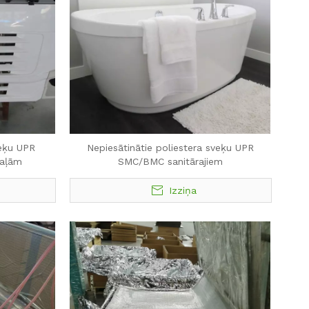
veķu UPR
Nepiesātinātie poliestera sveķu UPR
aļām
SMC/BMC sanitārajiem
Izziņa