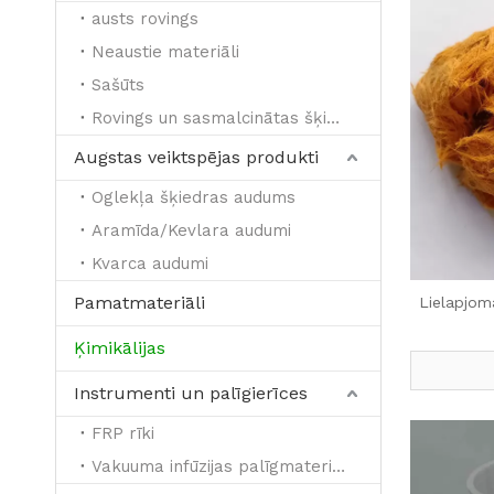
austs rovings
Neaustie materiāli
Sašūts
Rovings un sasmalcinātas šķipsnas
Augstas veiktspējas produkti
Oglekļa šķiedras audums
Aramīda/Kevlara audumi
Kvarca audumi
Pamatmateriāli
Lielapjom
Ķimikālijas
Instrumenti un palīgierīces
FRP rīki
Vakuuma infūzijas palīgmateriāli