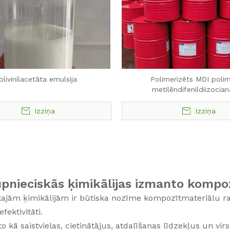
olivinilacetāta emulsija
Polimerizēts MDI poli
metilēndifenildiizocian
Izziņa
Izziņa
pnieciskās ķimikālijas izmanto kompo
ajām ķimikālijām ir būtiska nozīme kompozītmateriālu ra
fektivitāti.
o kā saistvielas, cietinātājus, atdalīšanas līdzekļus un vir