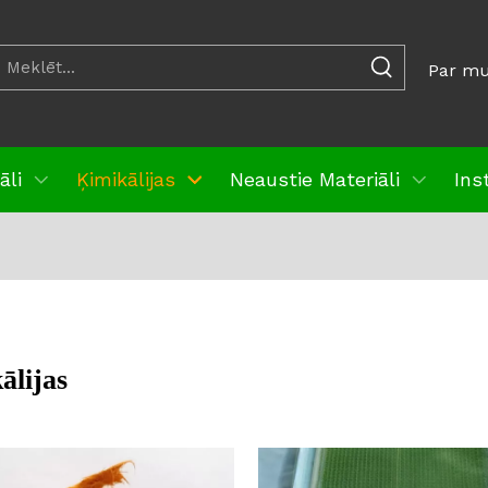
Par m
āli
Ķimikālijas
Neaustie Materiāli
Ins
ālijas