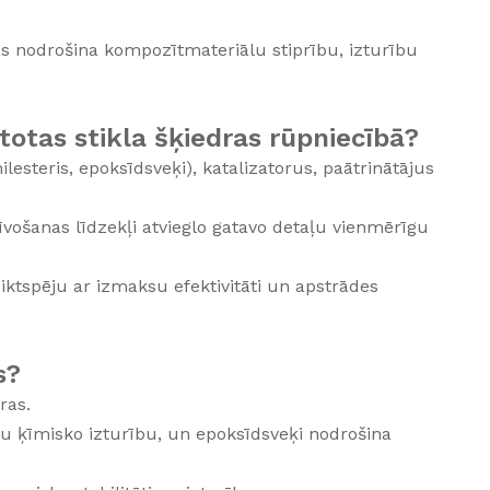
s nodrošina kompozītmateriālu stiprību, izturību
totas stikla šķiedras rūpniecībā?
ilesteris, epoksīdsveķi), katalizatorus, paātrinātājus
īvošanas līdzekļi atvieglo gatavo detaļu vienmērīgu
eiktspēju ar izmaksu efektivitāti un apstrādes
s?
ras.
botu ķīmisko izturību, un epoksīdsveķi nodrošina