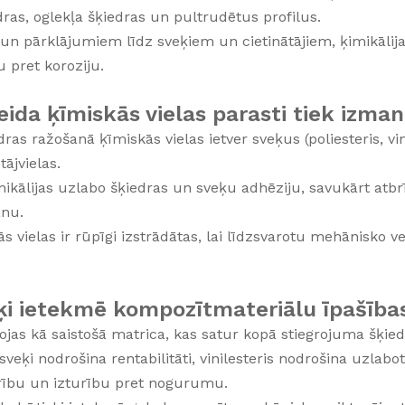
edras, oglekļa šķiedras un pultrudētus profilus.
n pārklājumiem līdz sveķiem un cietinātājiem, ķimikālija
u pret koroziju.
ida ķīmiskās vielas parasti tiek izman
dras ražošanā ķīmiskās vielas ietver sveķus (poliesteris, vin
ājvielas.
ikālijas uzlabo šķiedras un sveķu adhēziju, savukārt atbr
nu.
ās vielas ir rūpīgi izstrādātas, lai līdzsvarotu mehānisko v
ķi ietekmē kompozītmateriālu īpašība
ojas kā saistošā matrica, kas satur kopā stiegrojuma šķied
 sveķi nodrošina rentabilitāti, vinilesteris nodrošina uzla
urību un izturību pret nogurumu.