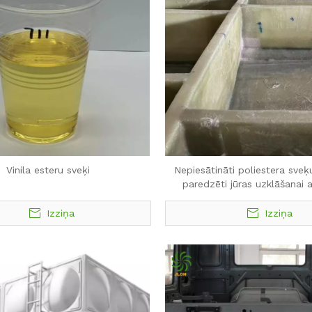
Vinila esteru sveķi
Nepiesātināti poliestera sveķ
paredzēti jūras uzklāšanai 
Izziņa
Izziņa