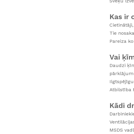
Sveķu izvē
Kas ir 
Cietinātāji
Tie nosak
Pareiza ko
Vai ķī
Daudzi ķīm
pārklājumu
Ilgtspējīg
Atbilstība
Kādi d
Darbinieki
Ventilācij
MSDS vadlī