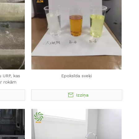
u URP, kas
Epoksīda sveķi
ar rokām
Izziņa