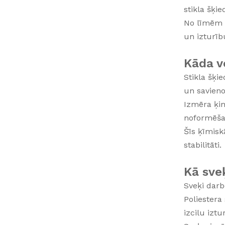
stikla šķi
No līmēm u
un izturīb
Kāda ve
Stikla šķie
un savienot
Izmēra ķim
noformēša
Šīs ķīmisk
stabilitāti.
Kā sve
Sveķi darb
Poliestera
izcilu izt