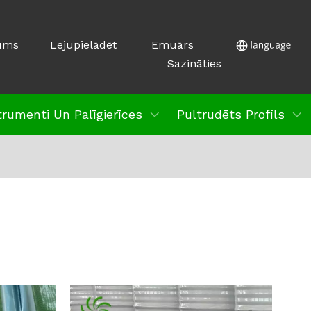
ums
Lejupielādēt
Emuārs
Sazināties
trumenti Un Palīgierīces
Pultrudēts Profils