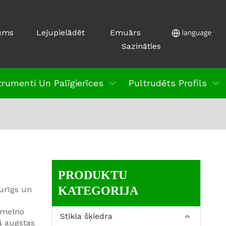
ums
Lejupielādēt
Emuārs
Sazināties
trumenti Un Palīgierīces
Pultrudēts Profils
PRODUKTU
KATEGORIJA
urīgs un
 melno
Stikla šķiedra
ā augstas