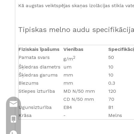
Kā augstas veiktspējas skaņas izolācijas stikla vat
Tipiskas melno audu specifikācija
Fiziskais īpašums
Vienības
Specifikāci
Pamata svars
50
2
g/m
Šķiedras diametrs
um
10
Šķiedras garums
mm
10
Biezums
mm
0.3
Stiepes izturība
MD N/50 mm
120
CD N/50 mm
70
info@jloncomposite.com
Ugunsizturība
E84
B1
Krāsa
-
Melns
+86 19306129712