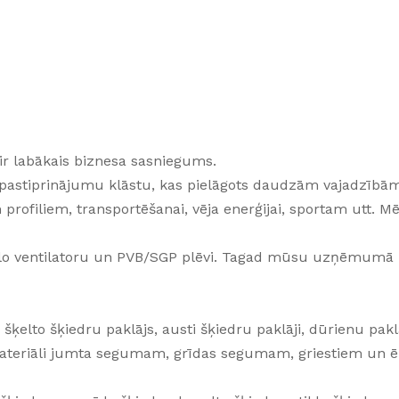
ir labākais biznesa sasniegums.
astiprinājumu klāstu, kas pielāgots daudzām vajadzībām
 profiliem, transportēšanai, vēja enerģijai, sportam utt. 
iālo ventilatoru un PVB/SGP plēvi. Tagad mūsu uzņēmumā
šķelto šķiedru paklājs, austi šķiedru paklāji, dūrienu paklā
ie materiāli jumta segumam, grīdas segumam, griestiem un 