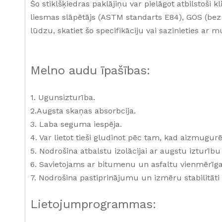
Šo stiklšķiedras paklājiņu var pielāgot atbilstoši
liesmas slāpētājs (ASTM standarts E84), GOS (bez
lūdzu, skatiet šo specifikāciju vai sazinieties ar 
Melno audu īpašības:
1. Ugunsizturība.
2.Augsta skaņas absorbcija.
3. Laba seguma iespēja.
4. Var lietot tieši gludinot pēc tam, kad aizmugu
5. Nodrošina atbalstu izolācijai ar augstu izturību
6. Savietojams ar bitumenu un asfaltu vienmēr
7. Nodrošina pastiprinājumu un izmēru stabilitāti
Lietojumprogrammas: