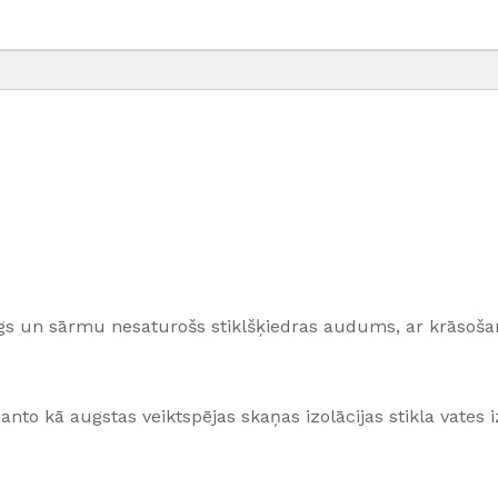
īgs un sārmu nesaturošs stiklšķiedras audums, ar krāsoša
o kā augstas veiktspējas skaņas izolācijas stikla vates i