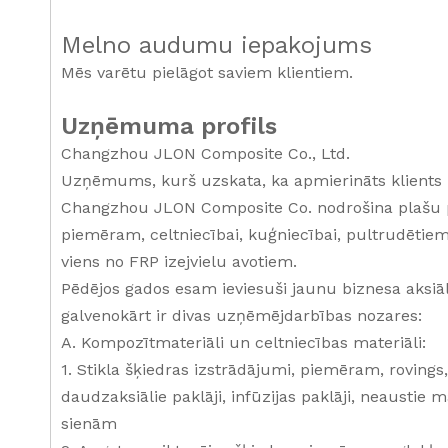
Melno audumu iepakojums
Mēs varētu pielāgot saviem klientiem.
Uzņēmuma profils
Changzhou JLON Composite Co., Ltd.
Uzņēmums, kurš uzskata, ka apmierināts klients 
Changzhou JLON Composite Co. nodrošina plašu p
piemēram, celtniecībai, kuģniecībai, pultrudētiem
viens no FRP izejvielu avotiem.
Pēdējos gados esam ieviesuši jaunu biznesa aks
galvenokārt ir divas uzņēmējdarbības nozares:
A. Kompozītmateriāli un celtniecības materiāli:
1. Stikla šķiedras izstrādājumi, piemēram, rovings, 
daudzaksiālie paklāji, infūzijas paklāji, neaust
sienām