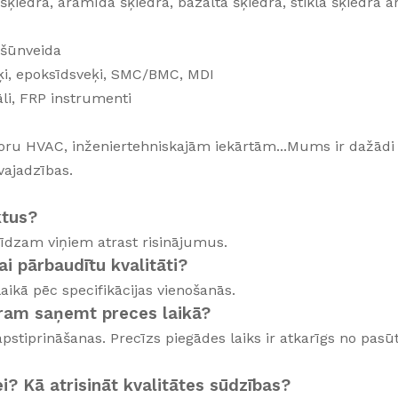
šķiedra, aramīda šķiedra, bazalta šķiedra, stikla šķiedra a
 šūnveida
veķi, epoksīdsveķi, SMC/BMC, MDI
āli, FRP instrumenti
toru HVAC, inženiertehniskajām iekārtām...Mums ir dažādi
vajadzības.
ktus?
līdzam viņiem atrast risinājumus.
i pārbaudītu kvalitāti?
aikā pēc specifikācijas vienošanās.
aram saņemt preces laikā?
stiprināšanas. Precīzs piegādes laiks ir atkarīgs no pasū
i? Kā atrisināt kvalitātes sūdzības?