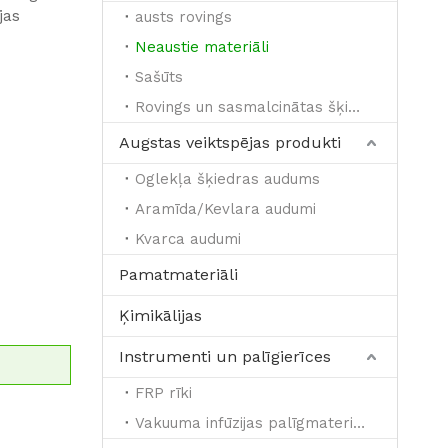
jas
austs rovings
Neaustie materiāli
Sašūts
Rovings un sasmalcinātas šķipsnas
Augstas veiktspējas produkti
Oglekļa šķiedras audums
Aramīda/Kevlara audumi
Kvarca audumi
Pamatmateriāli
Ķimikālijas
Instrumenti un palīgierīces
FRP rīki
Vakuuma infūzijas palīgmateriāli