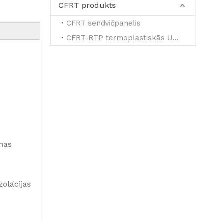
CFRT produkts
CFRT sendvičpanelis
CFRT-RTP termoplastiskās UD lentes pastiprinātai
nas
zolācijas