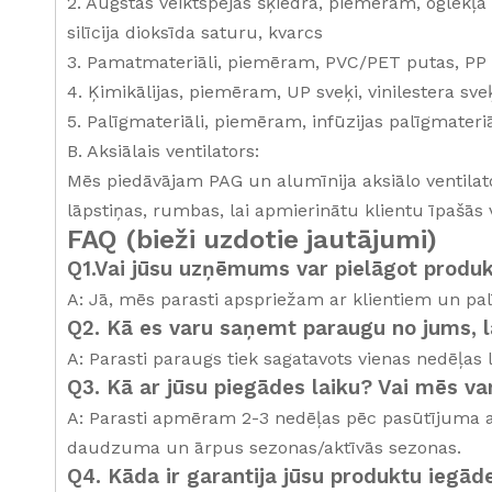
2. Augstas veiktspējas šķiedra, piemēram, oglekļa 
silīcija dioksīda saturu, kvarcs
3. Pamatmateriāli, piemēram, PVC/PET putas, PP
4. Ķimikālijas, piemēram, UP sveķi, vinilestera s
5. Palīgmateriāli, piemēram, infūzijas palīgmateri
B. Aksiālais ventilators:
Mēs piedāvājam PAG un alumīnija aksiālo ventila
lāpstiņas, rumbas, lai apmierinātu klientu īpašās 
FAQ (bieži uzdotie jautājumi)
Q1.Vai jūsu uzņēmums var pielāgot produ
A: Jā, mēs parasti apspriežam ar klientiem un pa
Q2. Kā es varu saņemt paraugu no jums, la
A: Parasti paraugs tiek sagatavots vienas nedēļas l
Q3. Kā ar jūsu piegādes laiku? Vai mēs v
A: Parasti apmēram 2-3 nedēļas pēc pasūtījuma ap
daudzuma un ārpus sezonas/aktīvās sezonas.
Q4. Kāda ir garantija jūsu produktu iegāde