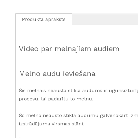
Produkta apraksts
Video par melnajiem audiem
Melno audu ieviešana
Šis melnais neausta stikla audums ir ugunsiztur
procesu, lai padarītu to melnu.
Šo melno neausto stikla audumu galvenokārt izmant
izstrādājuma virsmas slāni.