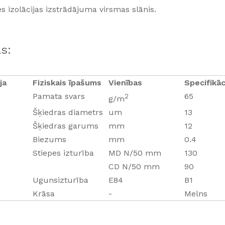
es izolācijas izstrādājuma virsmas slānis.
s:
ja
Fiziskais īpašums
Vienības
Specifikāc
Pamata svars
65
2
g/m
Šķiedras diametrs
um
13
Šķiedras garums
mm
12
Biezums
mm
0.4
Stiepes izturība
MD N/50 mm
130
CD N/50 mm
90
Ugunsizturība
E84
B1
Krāsa
-
Melns