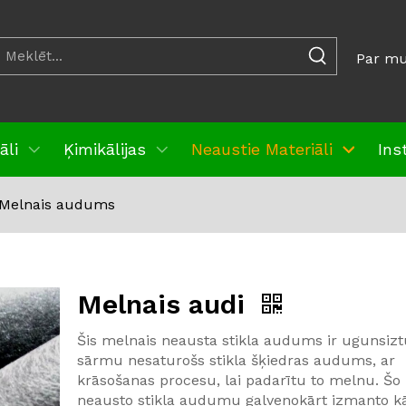
Par m
āli
Ķimikālijas
Neaustie Materiāli
Ins
Melnais audums
Melnais audi
Šis melnais neausta stikla audums ir ugunsizt
sārmu nesaturošs stikla šķiedras audums, ar
krāsošanas procesu, lai padarītu to melnu. Šo
neausto stikla audumu galvenokārt izmanto k