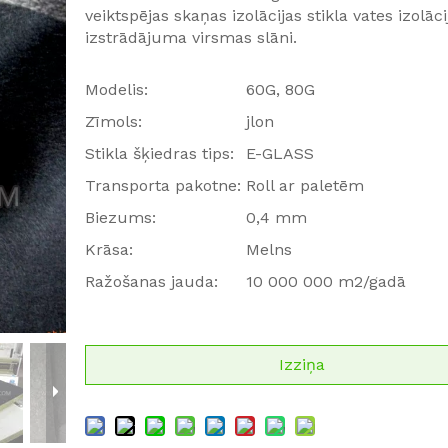
veiktspējas skaņas izolācijas stikla vates izolāci
izstrādājuma virsmas slāni.
Modelis:
60G, 80G
Zīmols:
jlon
Stikla šķiedras tips:
E-GLASS
Transporta pakotne:
Roll ar paletēm
Biezums:
0,4 mm
Krāsa:
Melns
Ražošanas jauda:
10 000 000 m2/gadā
Izziņa