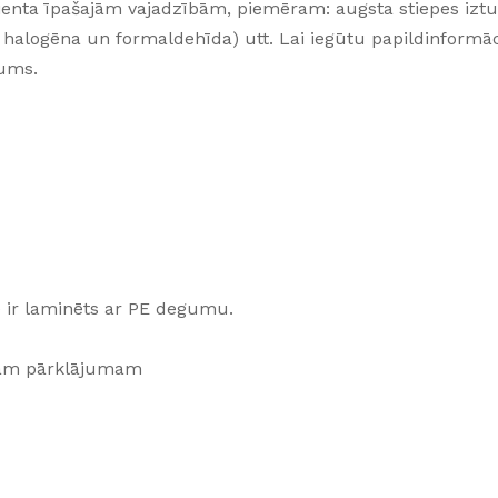
 klienta īpašajām vajadzībām, piemēram: augsta stiepes iztu
 halogēna un formaldehīda) utt. Lai iegūtu papildinformāc
mums.
rē ir laminēts ar PE degumu.
īgam pārklājumam