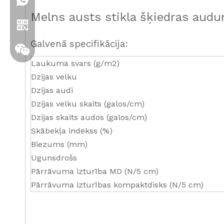
+86 19306129712
Melns austs stikla šķiedras aud
Galvenā specifikācija:
Laukuma svars (g/m2)
Dzijas velku
Dzijas audi
Dzijas velku skaits (galos/cm)
Dzijas skaits audos (galos/cm)
Skābekļa indekss (%)
Whatsapp
Biezums (mm)
Ugunsdrošs
Wechat
Pārrāvuma izturība MD (N/5 cm)
Pārrāvuma izturības kompaktdisks (N/5 cm)