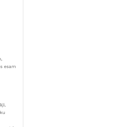
,
Mēs esam
ji,
ēku