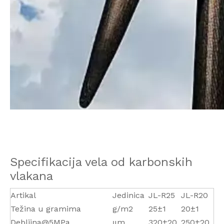
Specifikacija vela od karbonskih
vlakana
Artikal
Jedinica
JL-R25
JL-R20
Težina u gramima
g/m2
25±1
20±1
Debljina@5MPa
μm
320±20
250±20