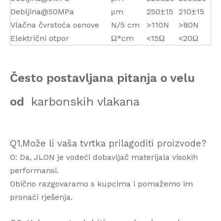
Debljina@50MPa
μm
250±15
210±15
Vlačna čvrstoća osnove
N/5 cm
>110N
>80N
Električni otpor
Ω*cm
<15Ω
<20Ω
Često postavljana pitanja o velu
od
karbonskih vlakana
Q1.Može li vaša tvrtka prilagoditi proizvode?
O: Da, JLON je vodeći dobavljač materijala visokih
performansi.
Obično razgovaramo s kupcima i pomažemo im
pronaći rješenja.