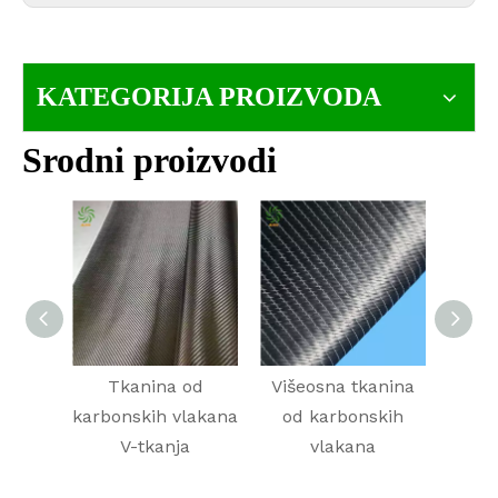
KATEGORIJA PROIZVODA
Srodni proizvodi
Tkanina od
Višeosna tkanina
List 
karbonskih vlakana
od karbonskih
V-tkanja
vlakana