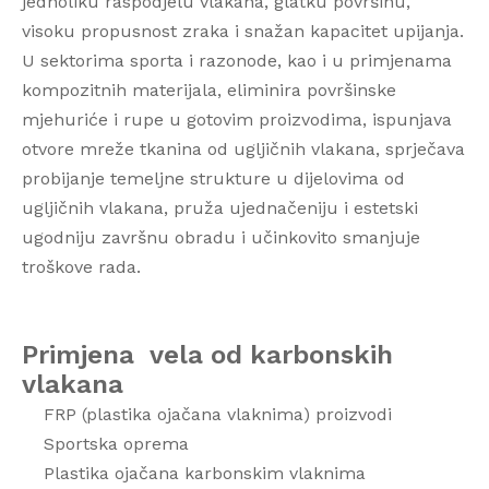
jednoliku raspodjelu vlakana, glatku površinu,
visoku propusnost zraka i snažan kapacitet upijanja.
U sektorima sporta i razonode, kao i u primjenama
kompozitnih materijala, eliminira površinske
mjehuriće i rupe u gotovim proizvodima, ispunjava
otvore mreže tkanina od ugljičnih vlakana, sprječava
probijanje temeljne strukture u dijelovima od
ugljičnih vlakana, pruža ujednačeniju i estetski
ugodniju završnu obradu i učinkovito smanjuje
troškove rada.
Primjena
vela od karbonskih
vlakana
FRP (plastika ojačana vlaknima) proizvodi
Sportska oprema
Plastika ojačana karbonskim vlaknima