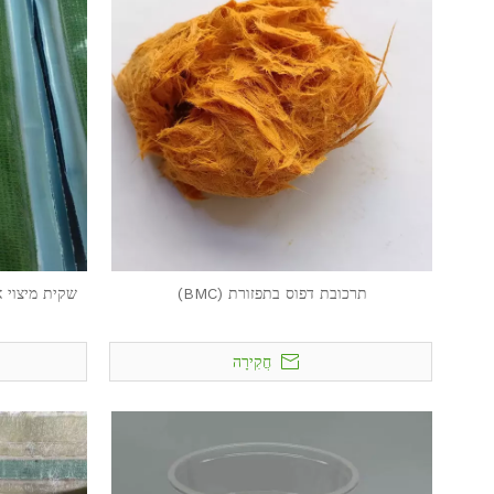
תרכובת דפוס בתפזורת (BMC)
שקית מיצוי א
חֲקִירָה