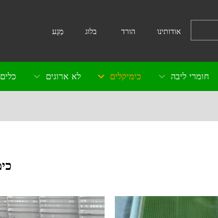
אודותינו
הורד
בלוג
מַגָע
חומרי ליבה
כימיקלים
לא ארוגים
כלים 
כימ