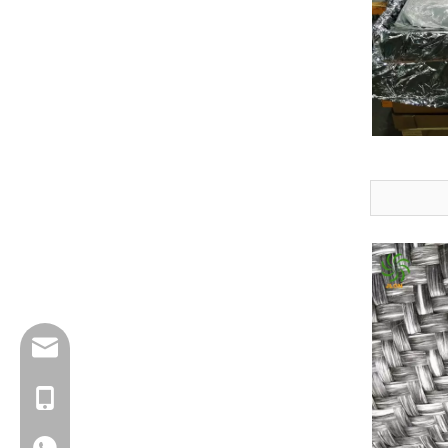
info@jloncomposite.com
+86 19306129712