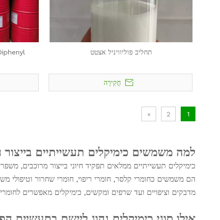
תחליב פוליוויניל אצטט
iphenyl
חֲקִירָה
»
2
1
למה משמשים כימיקלים תעשייתיים בייצור 
כימיקלים תעשייתיים ממלאים תפקיד חיוני בייצור מרוכבים, משפרים
הם משמשים כחומרי קלסר, חומרי ריפוי, חומרי שחרור וטיפולי משט
מדבקים וציפויים ועד שרפים ומקשים, כימיקלים מאפשרים לחומרים 
אילו סוגי כימיקלים נהוג ליישם בתעשיית הפ