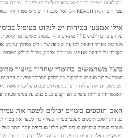
טכנולוגיות כימיות בר קיימא שואפות להפחית פליטות, צריכת אנר
עמידה בתקנות REACH ו-RoHS מבטיחה שימוש בטוח יותר בשווקים גלובליים.
אילו אמצעי בטיחות יש לנקוט בטיפול בכימי
על העובדים ללבוש PPE מתאים כולל כפפות, משקפי מגן ומסכות כדי למזער את החשיפה.
מערכות אוורור חיוניות למניעת שאיפה של אדים במהלך ערבוב או
הקפדה על הנחיות MSDS מבטיחה אחסון, טיפול וסילוק בטוחים של כימיקלים הקשורים לחומרים מרוכבים.
כיצד משתמשים בחומרי שחרור בייצור מרוכ
חומרי שחרור מונעים הידבקות בין החלק המרוכב למשטח התבנית.
הם משפרים את יעילות הייצור, מפחיתים פגמים על פני השטח ומא
האפשרויות כוללות ציפויים חצי קבועים, סוכנים על בסיס שעווה ו
האם תוספים כימיים יכולים לשפר את עמיד
כן, ניתן לשלב תוספים מעכבי בעירה בשרף כדי לשפר את בטיחות
מעכבי בעירה וציפויים יציבים ללא הלוגן מועדפים יותר ויותר בשל
כימיקלים כאלה חיוניים בתעשיות תעופה וחלל, בנייה ותחבורה שב