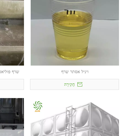
ויניל אסתר שרף
שרף פוליאסטר בלתי 
חֲקִירָה