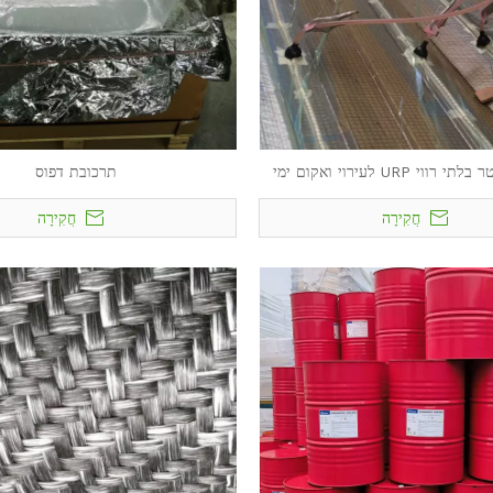
י URP לעירוי ואקום ימי
תרכובת דפוס
חֲקִירָה
חֲקִירָה