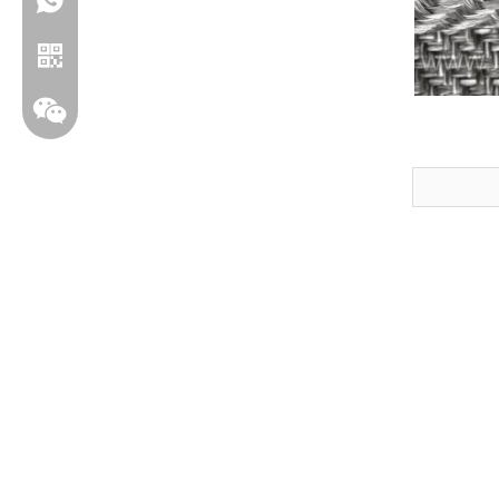
+86 19306129712
וואטסאפ
Wechat