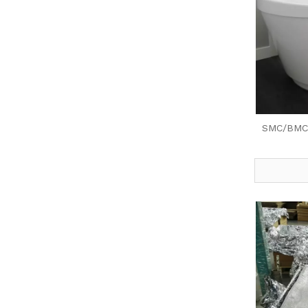
שרף פוליאסטר בלתי רווי UPR עבור SMC/BMC