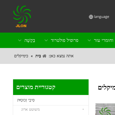
וחומרי עזר
פרופיל פולטרוד
בַּקָשָׁה
אתה נמצא כאן:
בַּיִת
»
כימיקלים
יקלים
קטגוריית מוצרים
סִיבֵי זְכוּכִית
משוטט ארוג