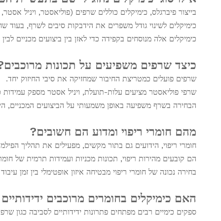
בייצור פיברגלס, כימיקלים כוללים שרפים (פוליאסטר, ויניל אסטר, א
כימיקלים לשינוי גודל משפרים את הידבקות סיבים לשרף, בעוד שח
כימיקלים אלה מנוסחים בקפידה כדי לאזן בין ביצועים מכניים לבין י
כיצד שרפים משפיעים על תכונות מרוכבים?
שרפים פועלים כמטריצת החיבור שמחזיקה את סיבי החיזוק יחד.
שרפי פוליאסטר מציעים עלות-תועלת, ויניל אסטר מספק עמידות כי
הבחירה בשרף משפיעה באופן משמעותי על הביצועים המכניים, היצ
מהם חומרי ריפוי ומדוע הם חשובים?
חומרי ריפוי, הידועים גם בתור מקשים, מפעילים את תהליך הפילמ
הם קובעים מהירות ריפוי, תכונות מכניות ועמידות תרמית של חומר
בחירה נכונה של חומרי ריפוי מבטיחה איזון אופטימלי בין זמן עיבוד
האם כימיקלים בחומרים מרוכבים ידידותיים
ספקים כימיים רבים מפתחים פתרונות ידידותיים לסביבה כגון שרפים בעלי VOC נמוכים, ציפויים על בסיס מים וחומרי שחרור ה