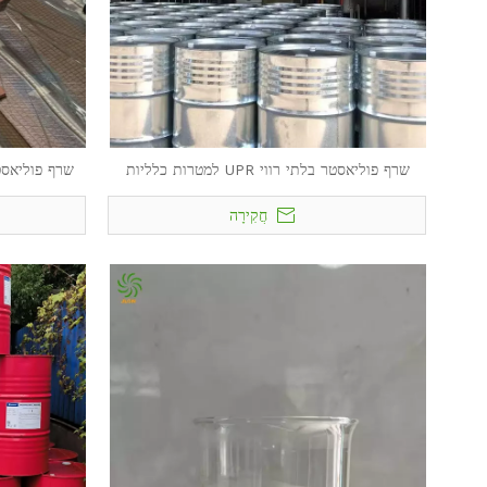
שרף פוליאסטר בלתי רווי UPR למטרות כלליות
שרף פוליאסטר בלתי רוו
חֲקִירָה