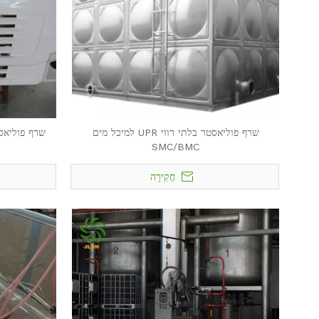
שרף פוליאסטר בלתי רווי UPR למיכל מים
SMC/BMC
חֲקִירָה