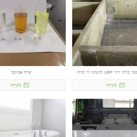
רווי URP להנחת יד ימית
שרף אפוקסי
חֲקִירָה
חֲקִירָה