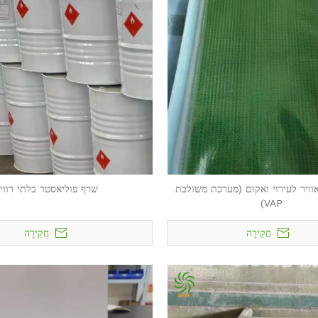
וויר לעירוי ואקום (מערכת משולבת
שרף פוליאסטר בלתי רווי
VAP)
חֲקִירָה
חֲקִירָה