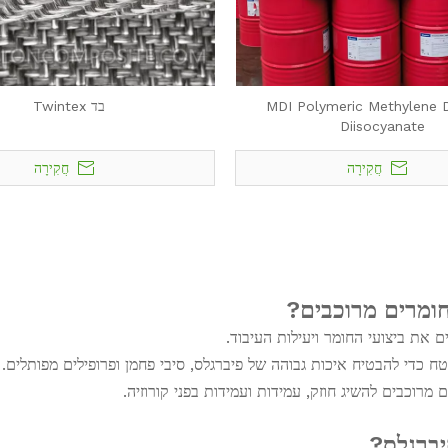
MDI Polymeric Methylene D
בד Twintex
Diisocyanate
חֲקִירָה
חֲקִירָה
חומרים מרוכבים?
 את ביצועי החומר ויעילות העיבוד.
ח כדי להבטיח איכות גבוהה של פיברגלס, סיבי פחמן ופרופילים מפותלים.
מרוכבים להשיג חוזק, עמידות ועמידות בפני קורוזיה.
יברגלס?