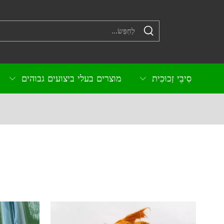
סִיבֵי זְכוּכִית
מוצרים בעלי ביצועים גבוהים