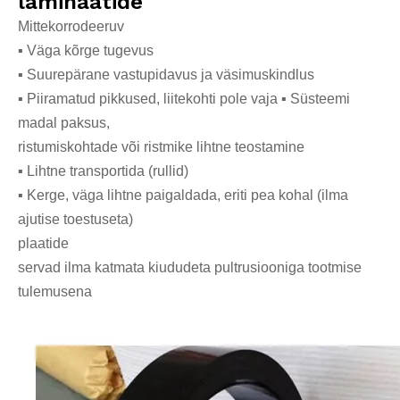
laminaatide
Mittekorrodeeruv
▪ Väga kõrge tugevus
▪ Suurepärane vastupidavus ja väsimuskindlus
▪ Piiramatud pikkused, liitekohti pole vaja ▪ Süsteemi
madal paksus,
ristumiskohtade või ristmike lihtne teostamine
▪ Lihtne transportida (rullid)
▪ Kerge, väga lihtne paigaldada, eriti pea kohal (ilma
ajutise toestuseta)
plaatide
servad ilma katmata kiududeta pultrusiooniga tootmise
tulemusena