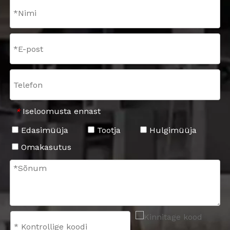
Iseloomusta ennast
*
Edasimüüja
Tootja
Hulgimüüja
Omakasutus