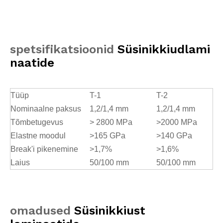
spetsifikatsioonid
Süsinikkiudlami
naatide
Tüüp
T-1
T-2
Nominaalne paksus
1,2/1,4 mm
1,2/1,4 mm
Tõmbetugevus
> 2800 MPa
>2000 MPa
Elastne moodul
>165 GPa
>140 GPa
Break'i pikenemine
>1,7%
>1,6%
Laius
50/100 mm
50/100 mm
omadused
Süsinikkiust