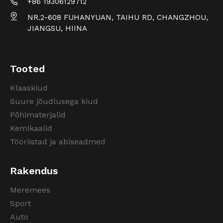
+86 19306129712
NR.2-608 FUHANYUAN, TAIHU RD, CHANGZHOU,
JIANGSU, HIINA
Tooted
Klaaskiud
Suure jõudlusega kiud
Põhimaterjalid
Kemikaalid
Tööriistad ja abiseadmed
Rakendus
Meremees
Sport
Auto