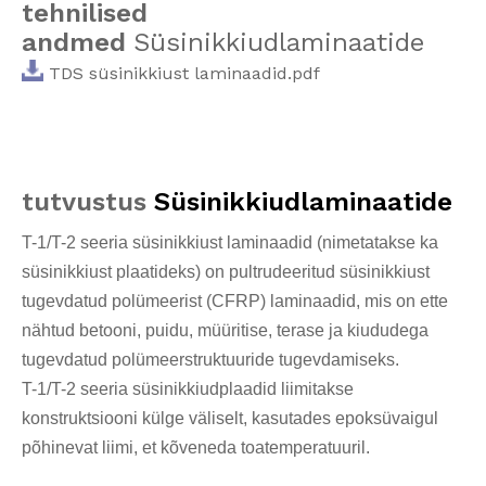
tehnilised
andmed
Süsinikkiudlaminaatide
TDS süsinikkiust laminaadid.pdf
tutvustus
Süsinikkiudlaminaatide
T-1/T-2 seeria süsinikkiust laminaadid (nimetatakse ka
süsinikkiust plaatideks) on pultrudeeritud süsinikkiust
tugevdatud polümeerist (CFRP) laminaadid, mis on ette
nähtud betooni, puidu, müüritise, terase ja kiududega
tugevdatud polümeerstruktuuride tugevdamiseks.
T-1/T-2 seeria süsinikkiudplaadid liimitakse
konstruktsiooni külge väliselt, kasutades epoksüvaigul
põhinevat liimi, et kõveneda toatemperatuuril.