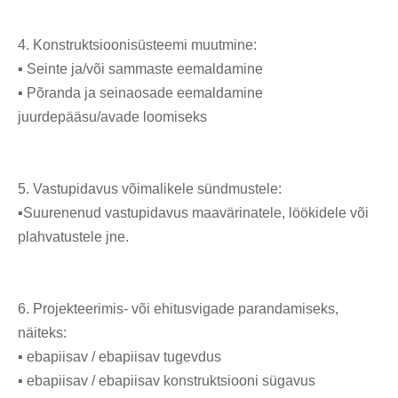
4. Konstruktsioonisüsteemi muutmine:
▪ Seinte ja/või sammaste eemaldamine
▪ Põranda ja seinaosade eemaldamine
juurdepääsu/avade loomiseks
5. Vastupidavus võimalikele sündmustele:
▪Suurenenud vastupidavus maavärinatele, löökidele või
plahvatustele jne.
6. Projekteerimis- või ehitusvigade parandamiseks,
näiteks:
▪ ebapiisav / ebapiisav tugevdus
▪ ebapiisav / ebapiisav konstruktsiooni sügavus