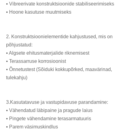
▪ Vibreerivate konstruktsioonide stabiliseerimiseks
▪ Hoone kasutuse muutmiseks
2. Konstruktsioonielementide kahjustused, mis on
põhjustatud:
▪ Algsete ehitusmaterjalide riknemisest
▪ Terassarruse korrosioonist
▪ Õnnetustest (Sõiduki kokkupõrked, maavärinad,
tulekahju)
3.Kasutatavuse ja vastupidavuse parandamine:
▪ Vähendatud läbipaine ja pragude laius
▪ Pingete vähendamine terasarmatuuris
▪ Parem väsimuskindlus