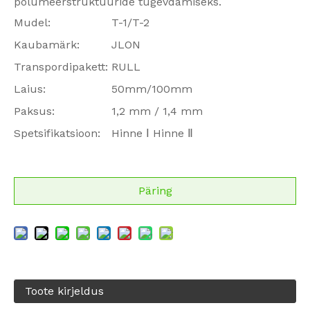
polümeerstruktuuride tugevdamiseks.
Mudel:
T-1/T-2
Kaubamärk:
JLON
Transpordipakett:
RULL
Laius:
50mm/100mm
Paksus:
1,2 mm / 1,4 mm
Spetsifikatsioon:
Hinne Ⅰ Hinne Ⅱ
Päring
Toote kirjeldus