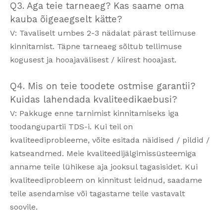
Q3. Aga teie tarneaeg? Kas saame oma
kauba õigeaegselt kätte?
V: Tavaliselt umbes 2-3 nädalat pärast tellimuse
kinnitamist. Täpne tarneaeg sõltub tellimuse
kogusest ja hooajavälisest / kiirest hooajast.
Q4. Mis on teie toodete ostmise garantii?
Kuidas lahendada kvaliteedikaebusi?
V: Pakkuge enne tarnimist kinnitamiseks iga
toodangupartii TDS-i. Kui teil on
kvaliteediprobleeme, võite esitada näidised / pildid /
katseandmed. Meie kvaliteedijälgimissüsteemiga
anname teile lühikese aja jooksul tagasisidet. Kui
kvaliteediprobleem on kinnitust leidnud, saadame
teile asendamise või tagastame teile vastavalt
soovile.