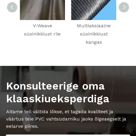
V-Weave
Multiaksiaalne
Süsi
süsinikkiust riie
süsinikkiust
kangas
Konsulteerige oma
klaaskiueksperdiga
Aitame teil vältida lõkse, et tagada kvaliteet ja
väärtus teie PVC vahtsüdamiku jaoks õigeaegselt ja
eelarve piires.