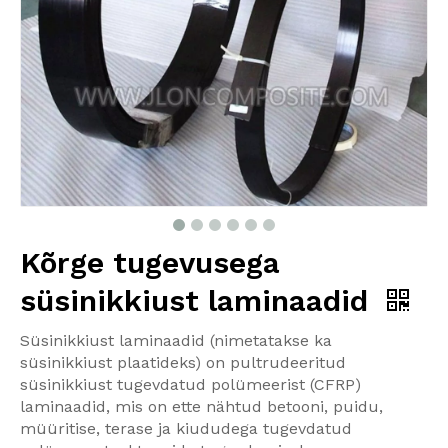
Kõrge tugevusega
süsinikkiust laminaadid
Süsinikkiust laminaadid (nimetatakse ka
süsinikkiust plaatideks) on pultrudeeritud
süsinikkiust tugevdatud polümeerist (CFRP)
laminaadid, mis on ette nähtud betooni, puidu,
müüritise, terase ja kiududega tugevdatud