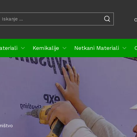
O
teriali
Kemikalije
Netkani Materiali
O
ništvo