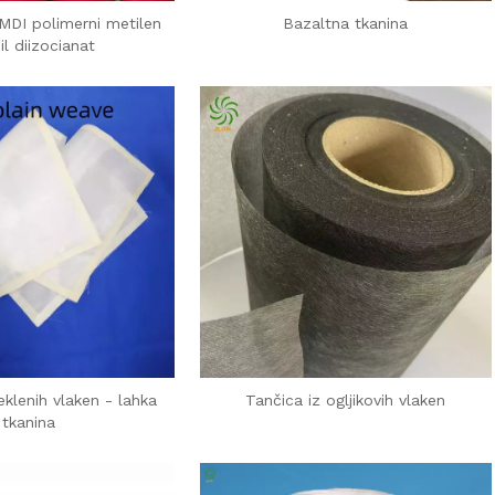
 MDI polimerni metilen
Bazaltna tkanina
il diizocianat
eklenih vlaken - lahka
Tančica iz ogljikovih vlaken
tkanina