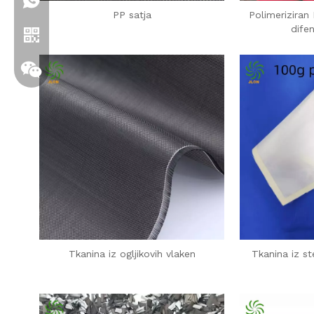
+86 19306129712
PP satja
Polimeriziran
difen
WhatsApp
Wechat
Tkanina iz ogljikovih vlaken
Tkanina iz st