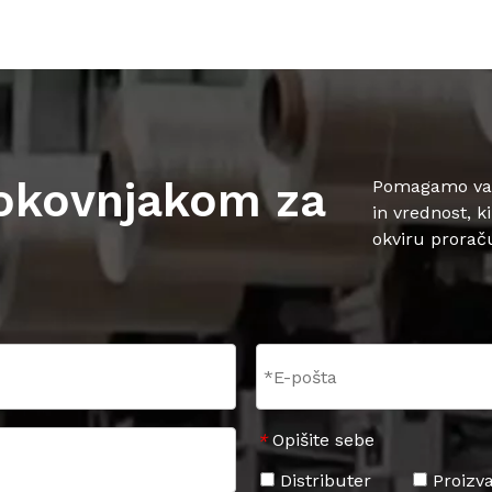
rokovnjakom za
Pomagamo vam,
in vrednost, k
okviru prorač
Opišite sebe
*
Distributer
Proizva