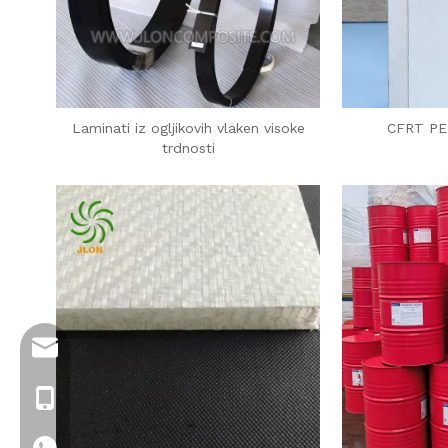
Laminati iz ogljikovih vlaken visoke
CFRT PET
trdnosti
info@jloncomposite.com
+86 19306129712