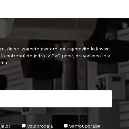
 da se izognete pastem, da zagotovite kakovost
i jo potrebujete jedro iz PVC pene, pravočasno in v
una.
jalec
Veleprodaja
Samouporaba