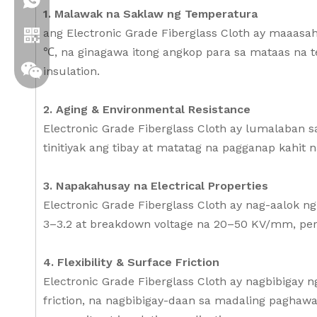
+86 19306129712
1. Malawak na Saklaw ng Temperatura
ang Electronic Grade Fiberglass Cloth ay maaa
℃, na ginagawa itong angkop para sa mataas na t
insulation.
2. Aging & Environmental Resistance
Electronic Grade Fiberglass Cloth ay lumalaban s
tinitiyak ang tibay at matatag na pagganap kahit 
3. Napakahusay na Electrical Properties
Whatsapp
Electronic Grade Fiberglass Cloth ay nag-aalok n
3–3.2 at breakdown voltage na 20–50 KV/mm, perpe
Wechat
4. Flexibility & Surface Friction
Electronic Grade Fiberglass Cloth ay nagbibigay n
friction, na nagbibigay-daan sa madaling paghaw