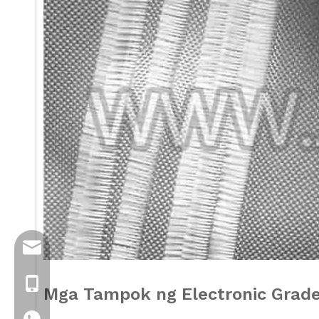
info@jloncomposite.com
+86 19306129712
Mga Tampok
ng Electronic Grade