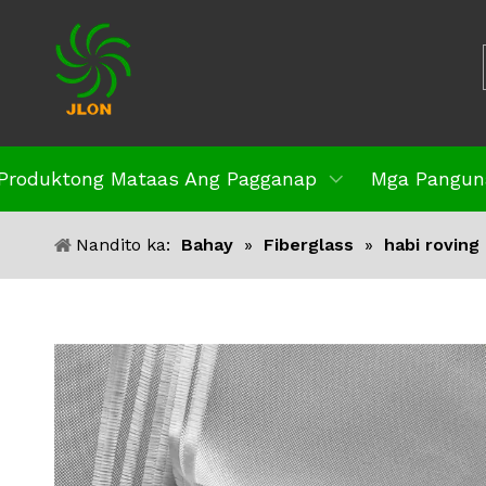
Produktong Mataas Ang Pagganap
Mga Pangun
Nandito ka:
Bahay
»
Fiberglass
»
habi roving