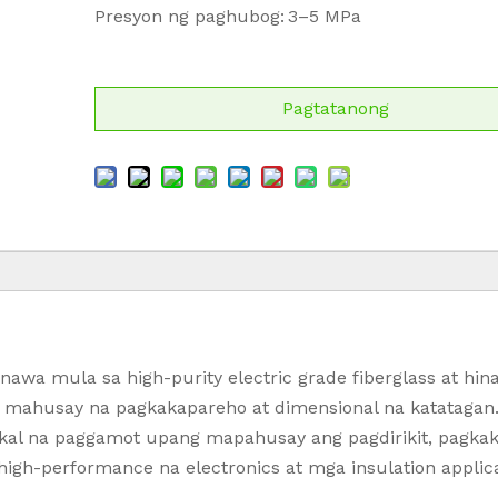
Presyon ng paghubog:
3–5 MPa
Pagtatanong
nawa mula sa high-purity electric grade fiberglass at hin
ang mahusay na pagkakapareho at dimensional na katatagan
kal na paggamot upang mapahusay ang pagdirikit, pagka
high-performance na electronics at mga insulation applica