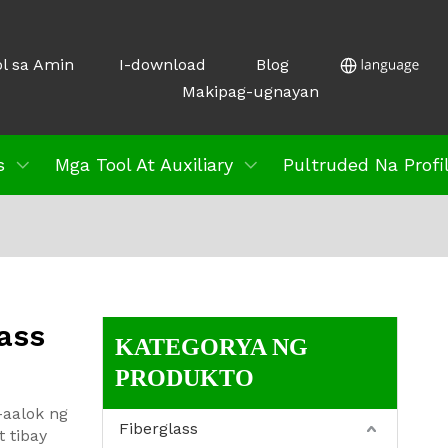
l sa Amin
I-download
Blog
Makipag-ugnayan
s
Mga Tool At Auxiliary
Pultruded Na Profi
ass
KATEGORYA NG
PRODUKTO
-aalok ng
Fiberglass
 tibay