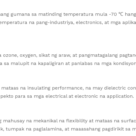
sahang gumana sa matinding temperatura mula -70 ℃ han
emperatura na pang-industriya, electronics, at mga aplik
a ozone, oxygen, sikat ng araw, at pangmatagalang pagtan
na sa malupit na kapaligiran at panlabas na mga kondisyon
g mataas na insulating performance, na may dielectric con
kto para sa mga electrical at electronic na application.
g mahusay na mekanikal na flexibility at mataas na surfa
ak, tumpak na paglalamina, at maaasahang pagdirikit sa 