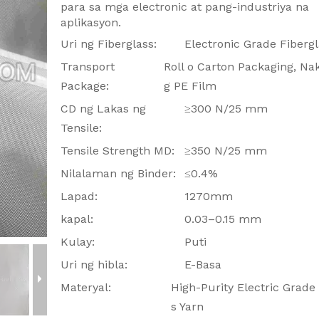
para sa mga electronic at pang-industriya na
aplikasyon.
Uri ng Fiberglass:
Electronic Grade Fibergl
Transport
Roll o Carton Packaging, Na
Package:
g PE Film
CD ng Lakas ng
≥300 N/25 mm
Tensile:
Tensile Strength MD:
≥350 N/25 mm
Nilalaman ng Binder:
≤0.4%
Lapad:
1270mm
kapal:
0.03–0.15 mm
Kulay:
Puti
Uri ng hibla:
E-Basa
Materyal:
High-Purity Electric Grade
s Yarn