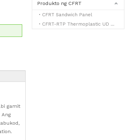
Produkto ng CFRT
CFRT Sandwich Panel
CFRT-RTP Thermoplastic UD Tape para sa Reinforced
abi gamit
. Ang
kabukod,
tion.