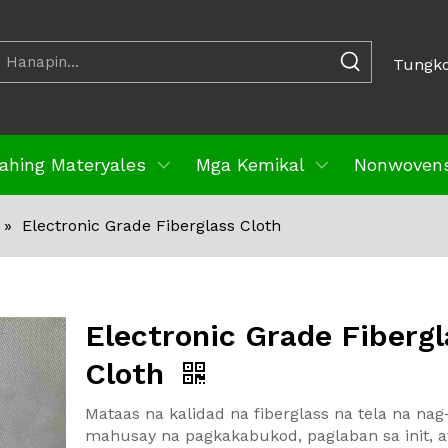
Tungko
ahing Materyales
Mga Kemikal
Nonwoven
»
Electronic Grade Fiberglass Cloth
Electronic Grade Fibergl
Cloth
Mataas na kalidad na fiberglass na tela na nag
mahusay na pagkakabukod, paglaban sa init, at