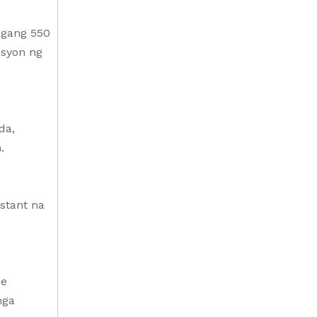
ggang 550
asyon ng
da,
.
stant na
ce
mga