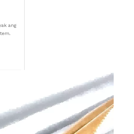
yak ang
stem.