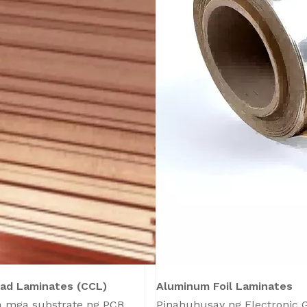
ad Laminates (CCL)
Aluminum Foil Laminates
a mga substrate ng PCB,
Pinahuhusay ng Electronic 