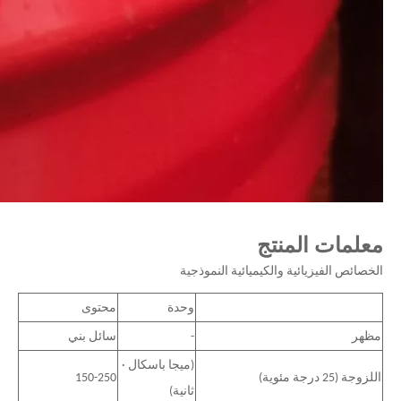
معلمات المنتج
الخصائص الفيزيائية والكيميائية النموذجية
وحدة
محتوى
مظهر
-
سائل بني
(ميجا باسكال ·
اللزوجة (25 درجة مئوية)
150-250
ثانية)