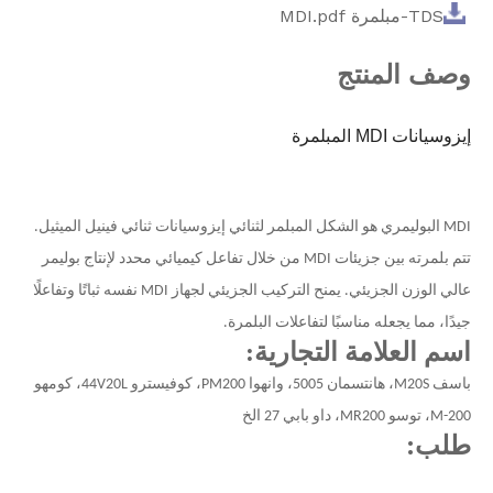
TDS-مبلمرة MDI.pdf
وصف المنتج
إيزوسيانات MDI المبلمرة
MDI البوليمري هو الشكل المبلمر لثنائي إيزوسيانات ثنائي فينيل الميثيل.
تتم بلمرته بين جزيئات MDI من خلال تفاعل كيميائي محدد لإنتاج بوليمر
عالي الوزن الجزيئي. يمنح التركيب الجزيئي لجهاز MDI نفسه ثباتًا وتفاعلًا
جيدًا، مما يجعله مناسبًا لتفاعلات البلمرة.
اسم العلامة التجارية:
باسف M20S، هانتسمان 5005،
وانهوا PM200،
كوفيسترو 44V20L، كومهو
M-200، توسو MR200، داو بابي 27 الخ
طلب: