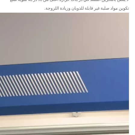
تكوين مواد صلبة غير قابلة للذوبان وزيادة اللزوجة.