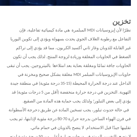
تخزين
نظرًا لأن
إيزوسيانات MDI المبلمرة
هي مادة كيميائية تفاعلية، فإن
التفاعل مع رطوبة الغلاف الجوي يحدث بسهولة ويؤدي إلى تكوين اليوريا
غير القابلة للذوبان وغاز ثاني أكسيد الكربون، مما قد يؤدي إلى تراكم
الضغط في الحاويات المغلقة وزيادة لزوجة المنتج. لذلك يجب أن تكون
الحاويات جافة تمامًا ومغلقة بعناية بعد امتلاءها
بالنيتروجين. يجب أن تبقى
حاويات الإيزوسيانات المبلمر MDI مغلقة بشكل صحيح ومخزنة في
الداخل عند درجة الحرارة المحيطة (15-35 درجة مئوية) في منطقة جيدة
التهوية. التخزين في درجة حرارة منخفضة (أقل من 5 درجات مئوية) قد
يؤدي إلى بعض التبلور؛ ولذلك يجب حماية هذه المادة من الصقيع.
في حالة حدوث تبلور، يجب تسخين المادة عن طريق دحرجة الأسطوانة
في فرن الهواء الساخن بدرجة حرارة 70-80 درجة مئوية لإذابتها، ثم يجب
تقليبها جيدًا قبل الاستخدام. لا ينصح بالذوبان في حمام مائي.
لا ينصح بالتخزين الممتد في درجات حرارة أعلى من 50 درجة مئوية لمنع