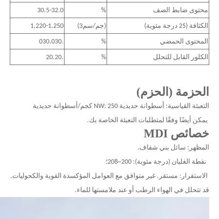
محتوى ضابط الصف
%
30.5-32.0
الكثافة (25 درجة مئوية)
(جم/سم3)
1.220-1.250
المحتوى الحمضي
%
.030.030
الكلور القابل للتحلل
%
.20.20
الحزمة (الحزم)
التعبئة القياسية: أسطوانة حديدية NW: 250 كجم/أسطوانة حديدية
يمكن أيضًا وفقًا لمتطلبات التعبئة الخاصة بك.
خصائص MDI
المظهر: سائل بني شفاف.
نقطة الغليان (درجة مئوية): 200~208؛
الاستقرار: مستقر. غير متوافق مع العوامل المؤكسدة القوية والكحوليات.
قد تتحلل في الهواء الرطب أو عند ملامستها للماء.