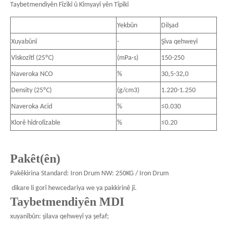
Taybetmendiyên Fîzîkî û Kîmyayî yên Tîpîkî
Yekbûn
Dilşad
Xuyabûnî
-
Şîva qehweyî
Vîskozîtî (25ºC)
(mPa·s)
150-250
Naveroka NCO
%
30,5-32,0
Density (25ºC)
(g/cm3)
1.220-1.250
Naveroka Acid
%
≤0.030
Klorê hîdrolîzable
%
≤0.20
Pakêt(ên)
Pakêkirina Standard: Iron Drum NW: 250KG / Iron Drum
dikare li gorî hewcedariya we ya pakkirinê jî.
Taybetmendiyên MDI
xuyanîbûn: şilava qehweyî ya şefaf;