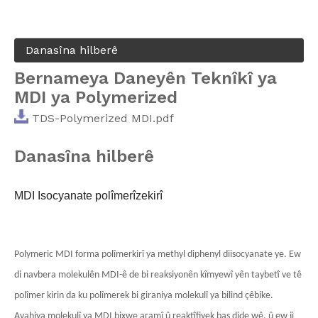
Danasîna hilberê
Bernameya Daneyên Teknîkî ya
MDI ya Polymerized
TDS-Polymerized MDI.pdf
Danasîna hilberê
MDI Isocyanate polîmerîzekirî
Polymeric MDI forma polîmerkirî ya methyl diphenyl diisocyanate ye. Ew
di navbera molekulên MDI-ê de bi reaksiyonên kîmyewî yên taybetî ve tê
polîmer kirin da ku polîmerek bi giraniya molekulî ya bilind çêbike.
Avahiya molekulî ya MDI bixwe aramî û reaktîfiyek baş dide wê, û ew ji