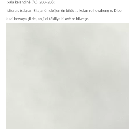
xala kelandinê (ºC): 200~208;
istiqrar: îstîqrar. Bi ajanên oksîjen ên bihêz, alkolan re hevaheng e. Dibe
ku di hewaya şil de, an jî di têkiliya bi avê re hilweşe.