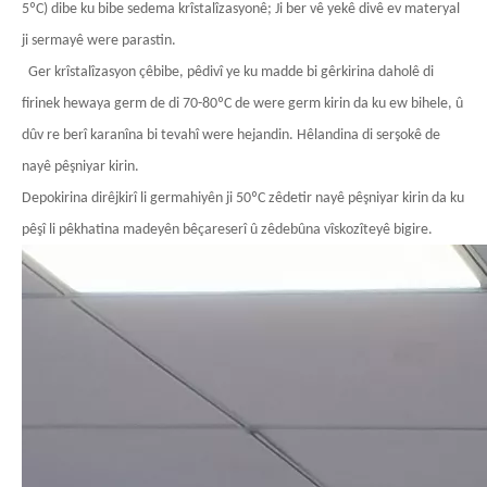
5ºC) dibe ku bibe sedema krîstalîzasyonê; Ji ber vê yekê divê ev materyal
ji sermayê were parastin.
Ger krîstalîzasyon çêbibe, pêdivî ye ku madde bi gêrkirina daholê di
firinek hewaya germ de di 70-80ºC de were germ kirin da ku ew bihele, û
dûv re berî karanîna bi tevahî were hejandin. Hêlandina di serşokê de
nayê pêşniyar kirin.
Depokirina dirêjkirî li germahiyên ji 50ºC zêdetir nayê pêşniyar kirin da ku
pêşî li pêkhatina madeyên bêçareserî û zêdebûna vîskozîteyê bigire.