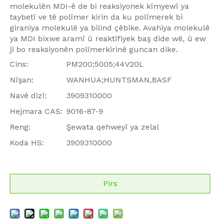
molekulên MDI-ê de bi reaksiyonek kîmyewî ya
taybetî ve tê polîmer kirin da ku polîmerek bi
giraniya molekulê ya bilind çêbike. Avahiya molekulê
ya MDI bixwe aramî û reaktîfiyek baş dide wê, û ew
ji bo reaksiyonên polîmerkirinê guncan dike.
Cins:
PM200;5005;44V20L
Nîşan:
WANHUA;HUNTSMAN,BASF
Navê dizî:
3909310000
Hejmara CAS:
9016-87-9
Reng:
Şewata qehweyî ya zelal
Koda HS:
3909310000
Pirs