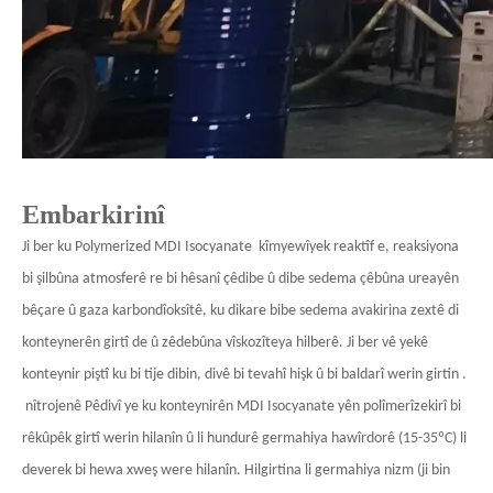
Embarkirinî
Ji ber ku
Polymerized MDI Isocyanate
kîmyewîyek reaktîf e, reaksiyona
bi şilbûna atmosferê re bi hêsanî çêdibe û dibe sedema çêbûna ureayên
bêçare û gaza karbondîoksîtê, ku dikare bibe sedema avakirina zextê di
konteynerên girtî de û zêdebûna vîskozîteya hilberê. Ji ber vê yekê
konteynir piştî ku bi tije dibin, divê bi tevahî hişk û bi baldarî werin girtin .
nîtrojenê Pêdivî ye ku konteynirên MDI Isocyanate yên polîmerîzekirî bi
rêkûpêk girtî werin hilanîn û li hundurê germahiya hawîrdorê (15-35ºC) li
deverek bi hewa xweş were hilanîn. Hilgirtina li germahiya nizm (ji bin