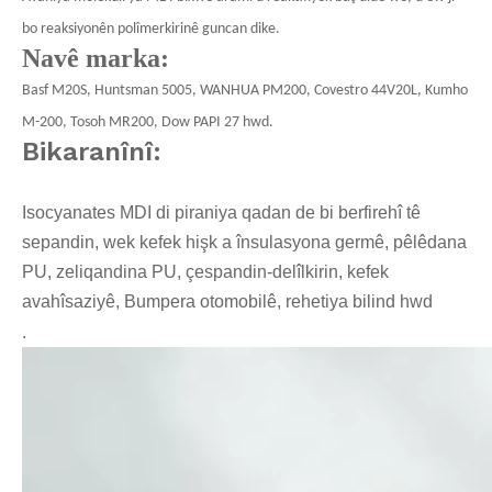
bo reaksiyonên polîmerkirinê guncan dike.
Navê marka:
Basf M20S, Huntsman 5005,
WANHUA PM200,
Covestro 44V20L, Kumho
M-200, Tosoh MR200, Dow PAPI 27 hwd.
Bikaranînî:
Isocyanates MDI di piraniya qadan de bi berfirehî tê
sepandin, wek kefek hişk a însulasyona germê, pêlêdana
PU, zeliqandina PU, çespandin-delîlkirin, kefek
avahîsaziyê, Bumpera otomobilê, rehetiya bilind hwd
.