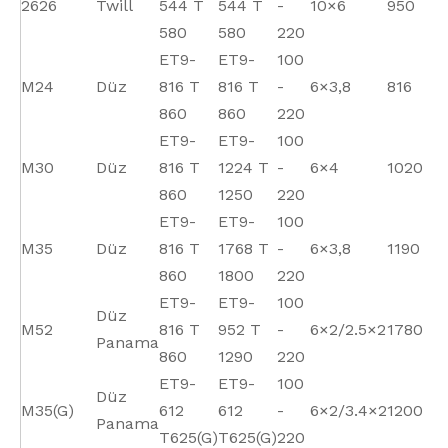
2626
Twill
544 T
544 T
-
10×6
950
1
580
580
220
ET9-
ET9-
100
M24
Düz
816 T
816 T
-
6×3,8
816
1
860
860
220
ET9-
ET9-
100
M30
Düz
816 T
1224 T
-
6×4
1020
1
860
1250
220
ET9-
ET9-
100
M35
Düz
816 T
1768 T
-
6×3,8
1190
1
860
1800
220
ET9-
ET9-
100
Düz
M52
816 T
952 T
-
6×2/2.5×2
1780
3
Panama
860
1290
220
ET9-
ET9-
100
Düz
M35(G)
612
612
-
6×2/3.4×2
1200
1
Panama
T625(G)
T625(G)
220