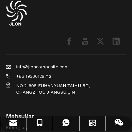
info@jloncomposite.com
+86 19306129712
NO.2-608 FUHANYUAN,TAIHU RD,
CHANGZHOU,JIANGSU,ÇİN
Məhsullar
info@jloncomposite.com
+86 19306129712
+86 19306129712
Whatsapp
Wechat
Fiberglas