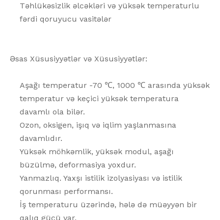
Təhlükəsizlik əlcəkləri və yüksək temperaturlu
fərdi qoruyucu vasitələr
Əsas Xüsusiyyətlər və Xüsusiyyətlər:
Aşağı temperatur -70 ℃, 1000 ℃ arasında yüksək
temperatur və keçici yüksək temperatura
davamlı ola bilər.
Ozon, oksigen, işıq və iqlim yaşlanmasına
davamlıdır.
Yüksək möhkəmlik, yüksək modul, aşağı
büzülmə, deformasiya yoxdur.
Yanmazlıq. Yaxşı istilik izolyasiyası və istilik
qorunması performansı.
İş temperaturu üzərində, hələ də müəyyən bir
qalıq gücü var.