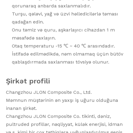
qorunaraq anbarda saxlanmalıdır.
Turşu, qələvi, yağ və üzvi həlledicilərlə təması
qadağan edin.
Onu təmiz və quru, aşkarlayıcı cihazdan 1 m
məsafədə saxlayın.
Otaq temperaturu -15 ℃ ~ 40 ℃ arasındadır.
İstifadə edilmədikdə, nəm olmamaq üçün bütöv
qablaşdırmada saxlanması tövsiyə olunur.
Şirkət profili
Changzhou JLON Composite Co., Ltd.
Məmnun müştərinin ən yaxşı iş uğuru olduğuna
inanan şirkət.
Changzhou JLON Composite Co. tikinti, dəniz,
pultruded profillər, nəqliyyat, külək enerjisi, idman
və s. kimi bir çox tətbiqlərə uyğunlaşdırılmış geniş