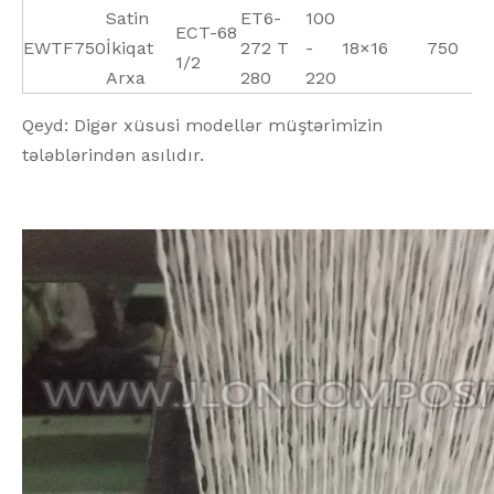
Satin
ET6-
100
ECT-68
EWTF750
İkiqat
272 T
-
18×16
750
0
1/2
Arxa
280
220
Qeyd: Digər xüsusi modellər müştərimizin
tələblərindən asılıdır.