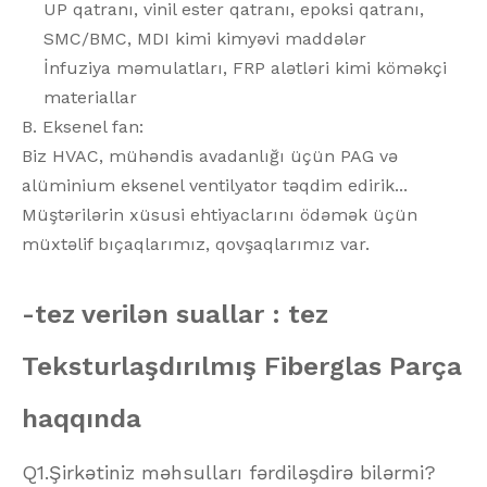
UP qatranı, vinil ester qatranı, epoksi qatranı,
SMC/BMC, MDI kimi kimyəvi maddələr
İnfuziya məmulatları, FRP alətləri kimi köməkçi
materiallar
B. Eksenel fan:
Biz HVAC, mühəndis avadanlığı üçün PAG və
alüminium eksenel ventilyator təqdim edirik...
Müştərilərin xüsusi ehtiyaclarını ödəmək üçün
müxtəlif bıçaqlarımız, qovşaqlarımız var.
-tez verilən suallar :
tez
Teksturlaşdırılmış Fiberglas Parça
haqqında
Q1.Şirkətiniz məhsulları fərdiləşdirə bilərmi?