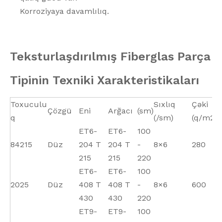
Korroziyaya davamlılıq.
Teksturlaşdırılmış Fiberglas Parça
Tipinin Texniki Xarakteristikaları
Toxuculu
Sıxlıq
Çəki
Q
Çözgü
Eni
Arğacı
(sm)
q
(/sm)
(q/m2)
ET6-
ET6-
100
84215
Düz
204 T
204 T
-
8×6
280
0
215
215
220
ET6-
ET6-
100
2025
Düz
408 T
408 T
-
8×6
600
0
430
430
220
ET9-
ET9-
100