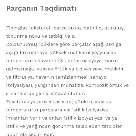
Parçanın Təqdimatı
Fiberglas teksturalı parça sıxlıq, qalınlıq, quruluş,
toxunma növü və tətbiqi və s.
Doldurulmuş ipliklərə görə parçalar aşağı sıxlığa,
aşağı büzüşməyə, yüksək möhkəmliyə, yüksək
temperatura davamlılığa, deformasiyaya məruz
qalmamağa, yüksək örtük və izolyasiyaya malikdir
və filtrasiya, havanın təmizlənməsi, sənaye
izolyasiyası, yanğından mühafizə, kompozit örtük və
s. sahələrdə geniş istifadə olunur.
Teksturasiya prosesi əsasdır, çünki o, yüksək
temperaturlu parçalara əla istilik izolyasiya
imkanları verir və onları istilik izolyasiyası və ya
istilik və yanğından qorunma tələb edən tətbiqlər
üçün əla seçim edir.