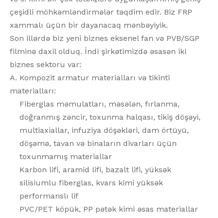
çeşidli möhkəmləndirmələr təqdim edir. Biz FRP
xammalı üçün bir dayanacaq mənbəyiyik.
Son illərdə biz yeni biznes eksenel fan və PVB/SGP
filminə daxil olduq. İndi şirkətimizdə əsasən iki
biznes sektoru var:
A. Kompozit armatur materialları və tikinti
materialları:
Fiberglas məmulatları, məsələn, fırlanma,
doğranmış zəncir, toxunma halqası, tikiş döşəyi,
multiaxiallar, infuziya döşəkləri, dam örtüyü,
döşəmə, tavan və binaların divarları üçün
toxunmamış materiallar
Karbon lifi, aramid lifi, bazalt lifi, yüksək
silisiumlu fiberglas, kvars kimi yüksək
performanslı lif
PVC/PET köpük, PP pətək kimi əsas materiallar