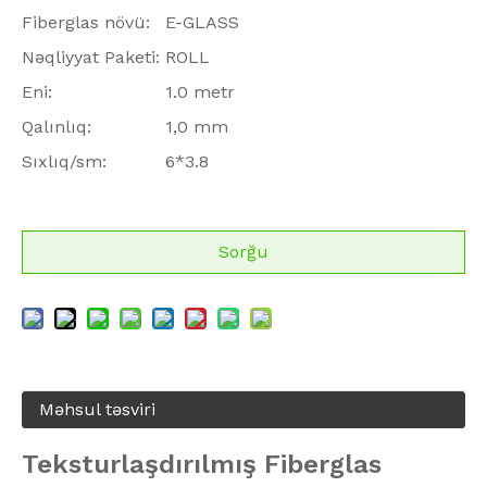
Fiberglas növü:
E-GLASS
Nəqliyyat Paketi:
ROLL
Eni:
1.0 metr
Qalınlıq:
1,0 mm
Sıxlıq/sm:
6*3.8
Sorğu
Məhsul təsviri
Teksturlaşdırılmış Fiberglas