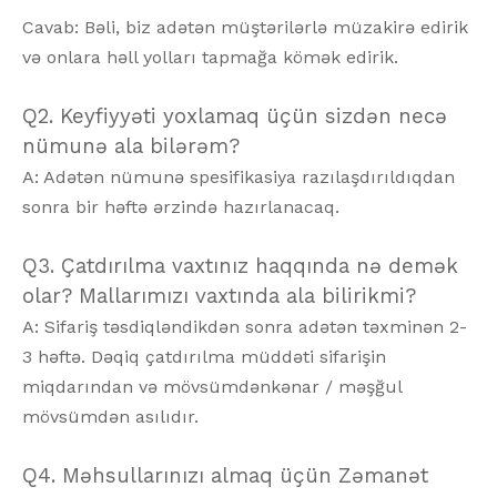
Cavab: Bəli, biz adətən müştərilərlə müzakirə edirik
və onlara həll yolları tapmağa kömək edirik.
Q2. Keyfiyyəti yoxlamaq üçün sizdən necə
nümunə ala bilərəm?
A: Adətən nümunə spesifikasiya razılaşdırıldıqdan
sonra bir həftə ərzində hazırlanacaq.
Q3. Çatdırılma vaxtınız haqqında nə demək
olar? Mallarımızı vaxtında ala bilirikmi?
A: Sifariş təsdiqləndikdən sonra adətən təxminən 2-
3 həftə. Dəqiq çatdırılma müddəti sifarişin
miqdarından və mövsümdənkənar / məşğul
mövsümdən asılıdır.
Q4. Məhsullarınızı almaq üçün Zəmanət