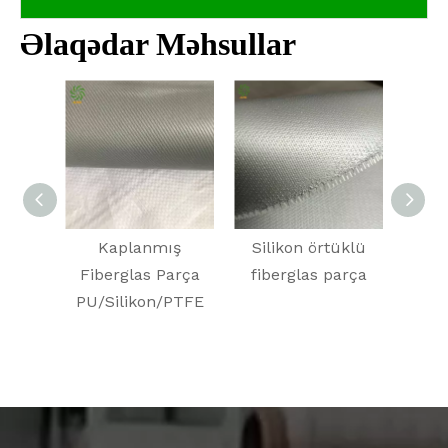
Əlaqədar Məhsullar
Kaplanmış
Silikon örtüklü
Poli
Fiberglas Parça
fiberglas parça
örtül
PU/Silikon/PTFE