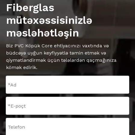
Fiberglas
mütəxəssisinizlə
məsləhətləşin
Biz PVC Köpük Core ehtiyacınızı vaxtında və
büdcəyə uyğun keyfiyyətlə təmin etmək və
qiymətləndirmək üçün tələlərdən qaçmağınıza
kömək edirik.