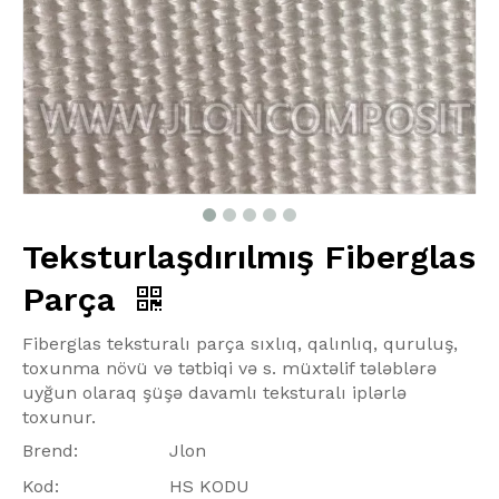
Teksturlaşdırılmış Fiberglas
Parça
Fiberglas teksturalı parça sıxlıq, qalınlıq, quruluş,
toxunma növü və tətbiqi və s. müxtəlif tələblərə
uyğun olaraq şüşə davamlı teksturalı iplərlə
toxunur.
Brend:
Jlon
Kod:
HS KODU