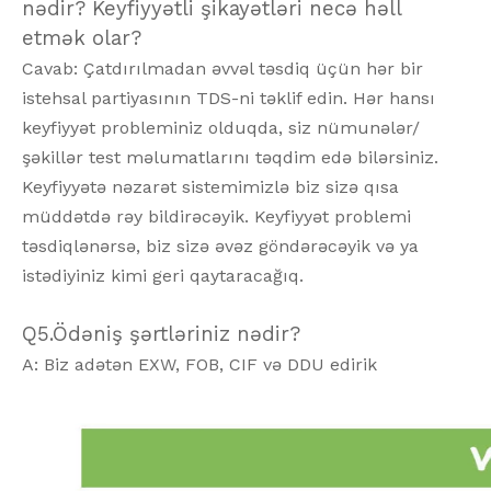
nədir? Keyfiyyətli şikayətləri necə həll
etmək olar?
Cavab: Çatdırılmadan əvvəl təsdiq üçün hər bir
istehsal partiyasının TDS-ni təklif edin. Hər hansı
keyfiyyət probleminiz olduqda, siz nümunələr/
şəkillər test məlumatlarını təqdim edə bilərsiniz.
Keyfiyyətə nəzarət sistemimizlə biz sizə qısa
müddətdə rəy bildirəcəyik. Keyfiyyət problemi
təsdiqlənərsə, biz sizə əvəz göndərəcəyik və ya
istədiyiniz kimi geri qaytaracağıq.
Q5.Ödəniş şərtləriniz nədir?
A: Biz adətən EXW, FOB, CIF və DDU edirik