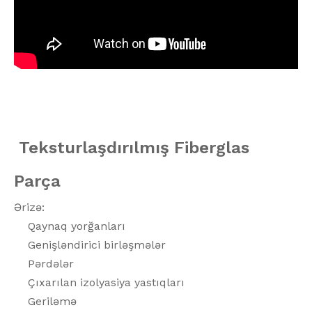
Teksturlaşdırılmış Fiberglas
Parça
Ərizə:
Qaynaq yorğanları
Genişləndirici birləşmələr
Pərdələr
Çıxarılan izolyasiya yastıqları
Geriləmə