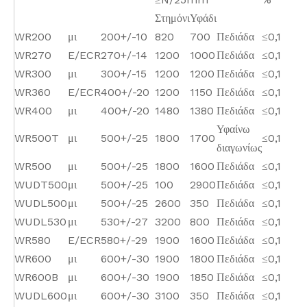
Στημόνι
Υφάδι
WR200
μι
200+/-10
820
700
Πεδιάδα
≤0,1
WR270
E/ECR
270+/-14
1200
1000
Πεδιάδα
≤0,1
WR300
μι
300+/-15
1200
1200
Πεδιάδα
≤0,1
WR360
E/ECR
400+/-20
1200
1150
Πεδιάδα
≤0,1
WR400
μι
400+/-20
1480
1380
Πεδιάδα
≤0,1
Υφαίνω
WR500T
μι
500+/-25
1800
1700
≤0,1
διαγωνίως
WR500
μι
500+/-25
1800
1600
Πεδιάδα
≤0,1
WUDT500
μι
500+/-25
100
2900
Πεδιάδα
≤0,1
WUDL500
μι
500+/-25
2600
350
Πεδιάδα
≤0,1
WUDL530
μι
530+/-27
3200
800
Πεδιάδα
≤0,1
WR580
E/ECR
580+/-29
1900
1600
Πεδιάδα
≤0,1
WR600
μι
600+/-30
1900
1800
Πεδιάδα
≤0,1
WR600B
μι
600+/-30
1900
1850
Πεδιάδα
≤0,1
WUDL600
μι
600+/-30
3100
350
Πεδιάδα
≤0,1