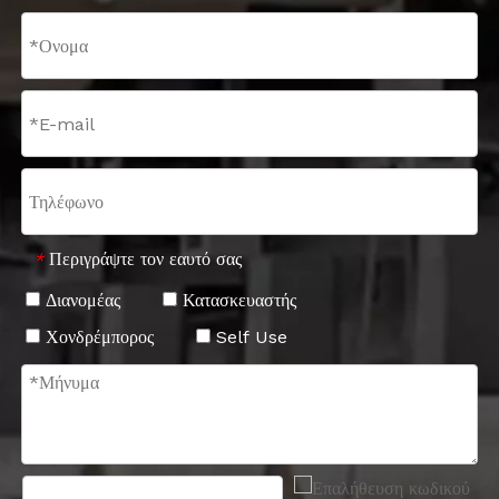
Περιγράψτε τον εαυτό σας
*
Διανομέας
Κατασκευαστής
Χονδρέμπορος
Self Use