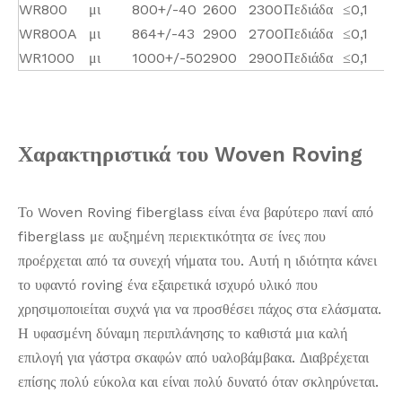
WR800
μι
800+/-40
2600
2300
Πεδιάδα
≤0,1
WR800A
μι
864+/-43
2900
2700
Πεδιάδα
≤0,1
WR1000
μι
1000+/-50
2900
2900
Πεδιάδα
≤0,1
Χαρακτηριστικά του Woven Roving
Το Woven Roving fiberglass είναι ένα βαρύτερο πανί από
fiberglass με αυξημένη περιεκτικότητα σε ίνες που
προέρχεται από τα συνεχή νήματα του. Αυτή η ιδιότητα κάνει
το υφαντό roving ένα εξαιρετικά ισχυρό υλικό που
χρησιμοποιείται συχνά για να προσθέσει πάχος στα ελάσματα.
Η υφασμένη δύναμη περιπλάνησης το καθιστά μια καλή
επιλογή για γάστρα σκαφών από υαλοβάμβακα. Διαβρέχεται
επίσης πολύ εύκολα και είναι πολύ δυνατό όταν σκληρύνεται.