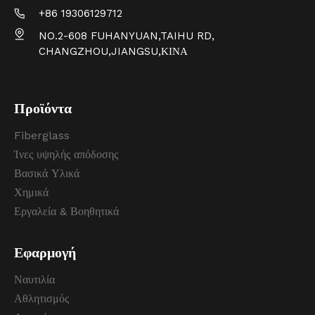
+86 19306129712
NO.2-608 FUHANYUAN,TAIHU RD,
CHANGZHOU,JIANGSU,ΚΙΝΑ
Προϊόντα
Fiberglass
Ίνες υψηλής απόδοσης
Βασικά Υλικά
Χημικά
Εργαλεία & Βοηθητικά
Εφαρμογή
Ναυτιλία
Αθλητισμός